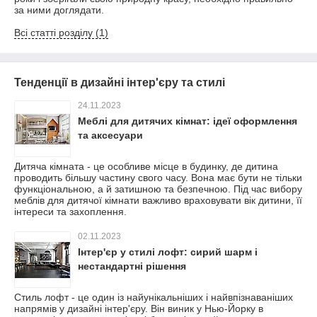
за ними доглядати.
Всі статті розділу (1)
Тенденції в дизайні інтер'єру та стилі
24.11.2023
Меблі для дитячих кімнат: ідеї оформлення
та аксесуари
Дитяча кімната - це особливе місце в будинку, де дитина
проводить більшу частину свого часу. Вона має бути не тільки
функціональною, а й затишною та безпечною. Під час вибору
меблів для дитячої кімнати важливо враховувати вік дитини, її
інтереси та захоплення.
02.11.2023
Інтер'єр у стилі лофт: сирий шарм і
нестандартні рішення
Стиль лофт - це один із найунікальніших і найвпізнаваніших
напрямів у дизайні інтер'єру. Він виник у Нью-Йорку в