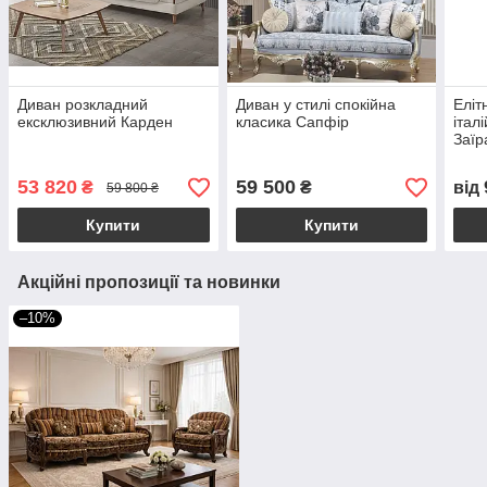
Диван розкладний
Диван у стилі спокійна
Еліт
ексклюзивний Карден
класика Сапфір
італ
Заїр
53 820
59 500
₴
₴
від
59 800 ₴
Купити
Купити
Акційні пропозиції та новинки
–10%