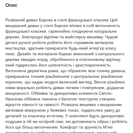
Опис
Розкішний диван Бароко в стилі французької класики Цей
вишуканий диван у стилі Бароко втілює в собі витонченість
французької класики, гармонійно поєднуючи натуральне
дерево, благородні відтінки та майстерну вишивку. Чудові
деталі ручної роботи роблять його справжнім витвором
мистецтва, здатним прикрасити будь-який інтер'єр класу
люкс. Дизайн та матеріали Каркас виконаний з натурального
дерева твердих порід, обробленого в платиновому відтінку,
який підкреслює його шляхетність і аристократичність.
Витончена дерев'яна рама, що обрамляє всю спинку дивана,
прикрашена тонким різьбленням з центральною різьбленою
короною, що надає моделі величний вигляд. Високі різьблені
ніжки візуально роблять диван легким і повітряним, додаючи
вишуканості. Оббивка та декоративні елементи Світло-
бірюзова оббивна тканина з багатою текстурою створює
відчуття ніжності та свіжості. Розкішна вишивка з вишуканим
квітковим візерунком у бежевих тонах, підкреслює увагу до
деталей та класичну естетику. У комплекті йдуть декоративні
подушки в тій же колірній гамі, які доповнюють образ і роблять
його ще більш витонченим. Комфорт та зручність М'які
підлокітники та глибока посадка забезпечують ідеальний