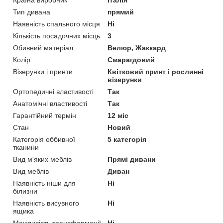
Тип дивана
прямий
Наявність спального місця
Ні
Кількість посадочних місць
3
Обивний матеріал
Велюр, Жаккард
Колір
Смарагдовий
Візерунки і принти
Квітковий принт і рослинні
візерунки
Ортопедичні властивості
Так
Анатомічні властивості
Так
Гарантійний термін
12 міс
Стан
Новий
Категорія оббивної
5 категорія
тканини
Вид м'яких меблів
Прямі дивани
Вид меблів
Диван
Наявність ніши для
Ні
білизни
Наявність висувного
Ні
ящика
Можливість трансформації
Ні