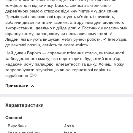
комфорт для відпочинку. Висока спинка з витонченою
дерев'яною рамою створює відмінну підтримку для спини.
Преміальні наповнювачі гарантують м'якість і пружність,
роблячи диван не тільки гарним, а й зручним для щоденного
використання. Ідеально підійде для: ✔ Гостиних у класичному
французькому, палацовому чи неокласичному стилі. ✔
Людей, які цінують вишукані меблі ручної роботи. ✔ Інтер'єрів,
де важливі розкіш, легкість та елегантність.
Цей диван Бароко — справжнє втілення стилю, витонченості
та бездоганного смаку, яке перетворить будь-який інтер'єр,
надаючи йому палацової елегантності та шику. Хочеш, можу
запропонувати візуалізацію чи альтернативні варіанти
оздоблення 😊✨
Приховати
Характеристики
Основні
Виробник
Joss
Країна виробник
Італія