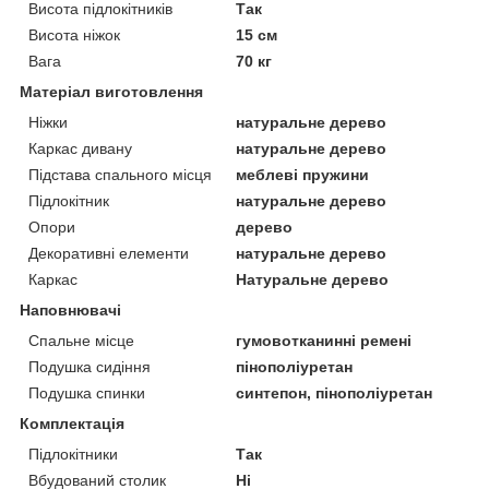
Висота підлокітників
Так
Висота ніжок
15 см
Вага
70 кг
Матеріал виготовлення
Ніжки
натуральне дерево
Каркас дивану
натуральне дерево
Підстава спального місця
меблеві пружини
Підлокітник
натуральне дерево
Опори
дерево
Декоративні елементи
натуральне дерево
Каркас
Натуральне дерево
Наповнювачі
Спальне місце
гумовотканинні ремені
Подушка сидіння
пінополіуретан
Подушка спинки
синтепон, пінополіуретан
Комплектація
Підлокітники
Так
Вбудований столик
Ні