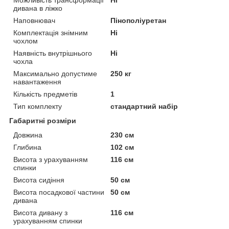
дивана в ліжко
Наповнювач
Пінополіуретан
Комплектація знімним
Ні
чохлом
Наявність внутрішнього
Ні
чохла
Максимально допустиме
250 кг
навантаження
Кількість предметів
1
Тип комплекту
стандартний набір
Габаритні розміри
Довжина
230 см
Глибина
102 см
Висота з урахуванням
116 см
спинки
Висота сидіння
50 см
Висота посадкової частини
50 см
дивана
Висота дивану з
116 см
урахуванням спинки