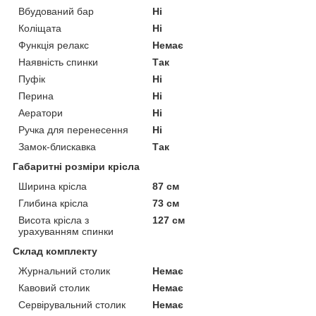
Вбудований бар
Ні
Коліщата
Ні
Функція релакс
Немає
Наявність спинки
Так
Пуфік
Ні
Перина
Ні
Аератори
Ні
Ручка для перенесення
Ні
Замок-блискавка
Так
Габаритні розміри крісла
Ширина крісла
87 см
Глибина крісла
73 см
Висота крісла з
127 см
урахуванням спинки
Склад комплекту
Журнальний столик
Немає
Кавовий столик
Немає
Сервірувальний столик
Немає