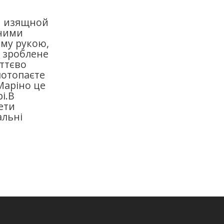
н изящной
нними
ому рукою,
к зроблене
ттєво
потопаєте
Маріно це
і.В
ети
альні