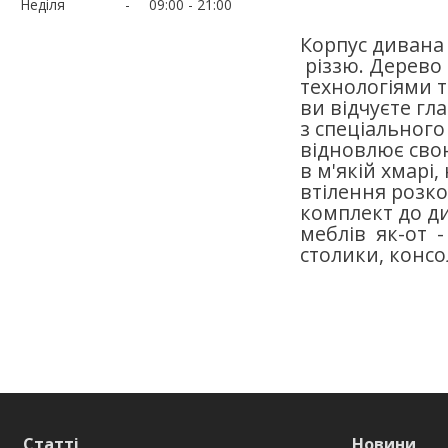
Неділя
09:00
21:00
Корпус дивана
різзю. Дерево
технологіями 
ви відчуєте гл
з спеціальног
відновлює свою
в м'якій хмарі
втілення розко
комплект до д
меблів як-от -
столики, консол
Статті
Новини