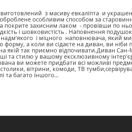
 виготовлений з масиву евкаліпта и украше
 оброблене особливим способом за старови
та покрите захисним лаком - провівши по нь
адкість і шовковистість . Наповнення подушо
о надм'якого і міцного наповнювача, який ми
 форму, а коли ви сідаєте на диван, ви ніби 
, на якій так приємно відпочивати.Диван Сан-
ші та стилю у вашому ексклюзивному інтер'єр
ивана ви можете придбати всі можливі предм
 столики, вітрини, комоди, ТВ тумби,сервірув
і та багато іншого...