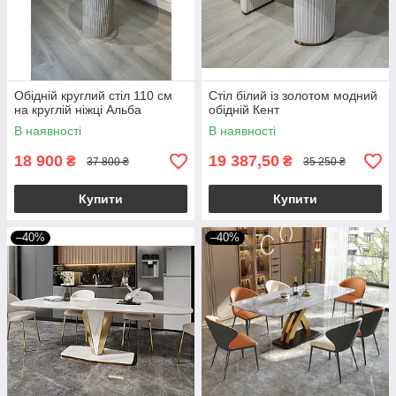
Обідній круглий стіл 110 см
Стіл білий із золотом модний
на круглій ніжці Альба
обідній Кент
В наявності
В наявності
18 900
19 387,50
₴
₴
37 800 ₴
35 250 ₴
Купити
Купити
–40%
–40%