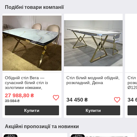
Подібні товари компанії
Обідній стіл Вега —
Стіл білий модний обідній,
Стіл
сучасний білий стіл із
розкладний, Дюна
розк
золотими ніжками,
Ø120
розкладний механізм 142–
зол
27 988,80
₴
200×90×77 см, скляна
ніжк
34 450
34 
₴
39 984 ₴
стільниця
суча
Купити
Купити
Акційні пропозиції та новинки
–65%
–60%