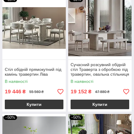
Сучасний розсувний обідній
Стіл обідній прямокутний під
стіл Траверта з обробкою під
камінь травертин Ліва
травертин, овальна стільниця
172–218×95×75 см, стіл для
В наявності
В наявності
вітальні
19 446
19 152
₴
₴
55 560 ₴
47 880 ₴
Купити
Купити
–50%
–50%