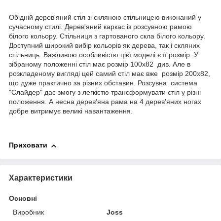
Обідній дерев'яний стіл зі скляною стільницею виконаний у
сучасному стилі. Дерев'яний каркас із розсувною рамою
білого кольору. Стільниця з гартованого скла білого кольору.
Доступний широкий вибір кольорів як дерева, так і скляних
стільниць. Важливою особливістю цієї моделі є її розмір. У
зібраному положенні стіл має розмір 100х82 див. Але в
розкладеному вигляді цей самий стіл має вже розмір 200х82,
що дуже практично за різних обставин. Розсувна система
"Слайдер" дає змогу з легкістю трансформувати стіл у різні
положення. А несна дерев'яна рама на 4 дерев'яних ногах
добре витримує великі навантаження.
Приховати
Характеристики
Основні
Виробник
Joss