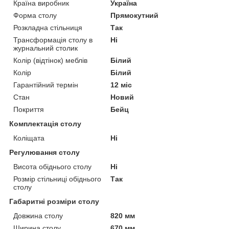
Країна виробник
Україна
Форма столу
Прямокутний
Розкладна стільниця
Так
Трансформація столу в
Ні
журнальний столик
Колір (відтінок) меблів
Білий
Колір
Білий
Гарантійний термін
12 міс
Стан
Новий
Покриття
Бейц
Комплектація столу
Коліщата
Ні
Регулювання столу
Висота обіднього столу
Ні
Розмір стільниці обіднього
Так
столу
Габаритні розміри столу
Довжина столу
820 мм
Ширина столу
670 мм