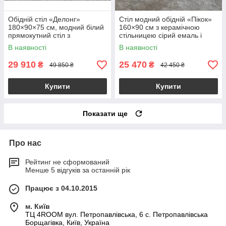
Обідній стіл «Делонг»
Стіл модний обідній «Пікок»
180×90×75 см, модний білий
160×90 см з керамічною
прямокутний стіл з
стільницею сірий емаль і
натурального каменю з
золотою металевою ніжкою,
В наявності
В наявності
металевою основою
сучасний стиль
29 910
25 470
₴
₴
49 850 ₴
42 450 ₴
Купити
Купити
Показати ще
Про нас
Рейтинг не сформований
Менше 5 відгуків за останній рік
Працює з 04.10.2015
м. Київ
ТЦ 4ROOM вул. Петропавлівська, 6 с. Петропавлівська
Борщагівка, Київ, Україна