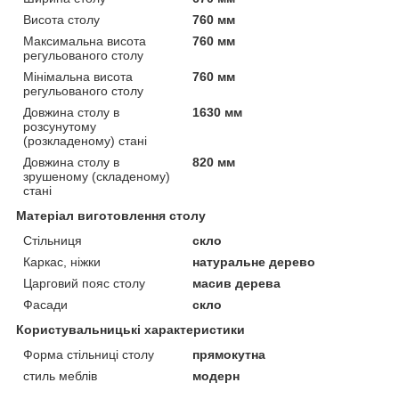
Висота столу
760 мм
Максимальна висота
760 мм
регульованого столу
Мінімальна висота
760 мм
регульованого столу
Довжина столу в
1630 мм
розсунутому
(розкладеному) стані
Довжина столу в
820 мм
зрушеному (складеному)
стані
Матеріал виготовлення столу
Стільниця
скло
Каркас, ніжки
натуральне дерево
Царговий пояс столу
масив дерева
Фасади
скло
Користувальницькі характеристики
Форма стільниці столу
прямокутна
стиль меблів
модерн