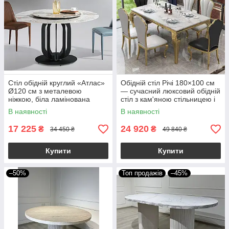
Стіл обідній круглий «Атлас»
Обідній стіл Річі 180×100 см
Ø120 см з металевою
— сучасний люксовий обідній
ніжкою, біла ламінована
стіл з кам'яною стільницею і
стільниця МДФ, італійський
золотим металевим каркасом
В наявності
В наявності
сучасний стиль
17 225
24 920
₴
₴
34 450 ₴
49 840 ₴
Купити
Купити
–50%
Топ продажів
–45%