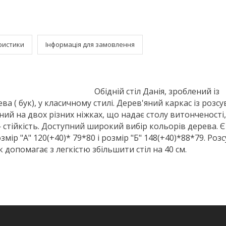
ристики
Інформація для замовлення
Обідній стіл Данія, зроблений із
а ( бук), у класичному стилі. Дерев'яний каркас із розс
ий на двох різних ніжках, що надає столу витонченості,
 стійкість. Доступний широкий вибір кольорів дерева. Є
змір "A" 120(+40)* 79*80 і розмір "Б" 148(+40)*88*79. Роз
допомагає з легкістю збільшити стіл на 40 см.