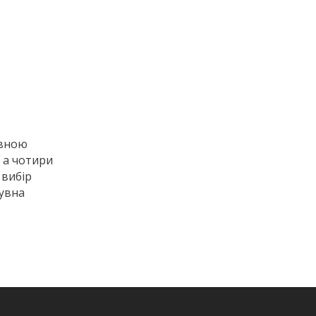
увною
 а чотири
 вибір
сувна