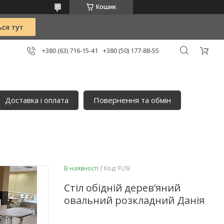
Кошик
+380 (63) 716-15-41
+380 (50) 177-88-55
Доставка і оплата
Повернення та обмін
В наявності
Код:
FUSI
Стіл обідній деревʼяний
овальний розкладний Данія