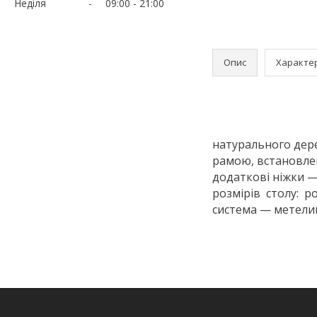
Неділя
09:00
21:00
Опис
Характе
натурального дерев
рамою, встановлен
додаткові ніжки —
розмірів столу: ро
система — метелик 