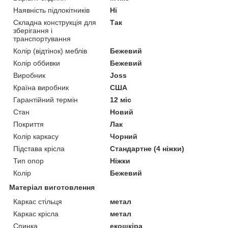
Наявність підлокітників
Ні
Складна конструкція для
Так
зберігання і
транспортування
Колір (відтінок) меблів
Бежевий
Колір оббивки
Бежевий
Виробник
Joss
Країна виробник
США
Гарантійний термін
12 міс
Стан
Новий
Покриття
Лак
Колір каркасу
Чорний
Підстава крісла
Стандартне (4 ніжки)
Тип опор
Ніжки
Колір
Бежевий
Матеріал виготовлення
Каркас стільця
метал
Каркас крісла
метал
Спинка
екошкіра