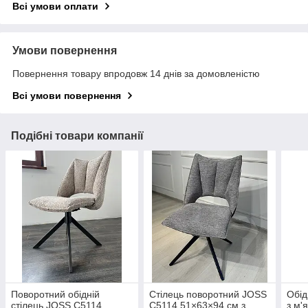
Всі умови оплати
Умови повернення
Повернення товару впродовж 14 днів за домовленістю
Всі умови повернення
Подібні товари компанії
Поворотний обідній
Стілець поворотний JOSS
Обід
стілець JOSS C5114
C5114 51×63×94 см з
з м'