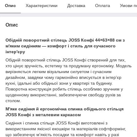
Опис
Характеристики
Доставка
Оплата
Умови п
Опис
Обідній поворотний стілець JOSS Конфі 44×63×88 см з
м'яким сидінням — комфорт і стиль для сучасного
інтер'єру
Обідній поворотний стілець JOSS Конфі створений для тих,
хто цінує зручність, естетику та продуману ергономіку. Модель
вирізняється легким візуальним силуетом і сучасним
дизайном, завдяки чому гармонійно вписується в інтер'єр
кухні, їдальні або обідньої зони у квартирі та будинку.
Поворотна конструкція робить стілець особливо зручним у
щоденному використанні, забезпечуючи свободу рухів за
столом.
М'яке сидіння й ергономічна спинка обіднього стільця
JOSS Конфі з металевим каркасом
Сидіння і спинка стільця JOSS Конфі виготовлені з
використанням якісної екошкіри та матеріалів софтформінг,
що забезпечує м'якість посадки та комфорт навіть у разі