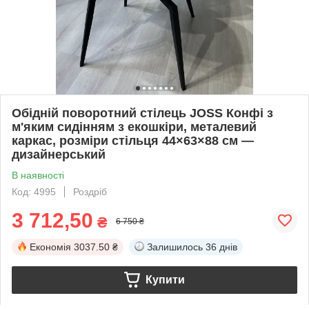
Обідній поворотний стілець JOSS Конфі з
м'яким сидінням з екошкіри, металевий
каркас, розміри стільця 44×63×88 см —
дизайнерський
В наявності
Код: 4995
Роздріб
3 712,50
₴
6 750 ₴
Економія
3037.50 ₴
Залишилось
36 днів
Купити