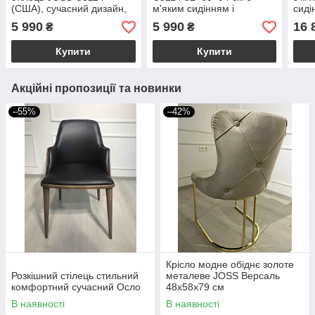
(США), сучасний дизайн,
м'яким сидінням і
сиді
51×63×94 см
металевим каркасом —
евка
5 990
5 990
16 
₴
₴
модний і ергономічний
розм
вибір для дому та HoReCa
см
Купити
Купити
Акційні пропозиції та новинки
–55%
–42%
Крісло модне обіднє золоте
Розкішний стілець стильний
металеве JOSS Версаль
комфортний сучасний Осло
48х58х79 см
В наявності
В наявності