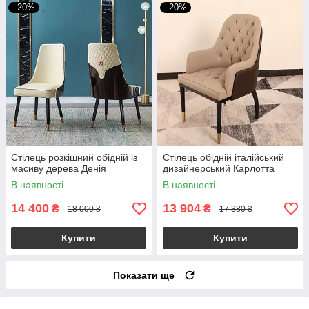
–20%
–20%
Стілець розкішний обідній із
Стілець обідній італійський
масиву дерева Денія
дизайнерський Карлотта
В наявності
В наявності
14 400
13 904
₴
₴
18 000 ₴
17 380 ₴
Купити
Купити
Показати ще