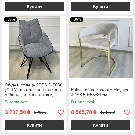
Купити
Купити
–35%
–35%
Обідній стілець JOSS C-5080
(США), двоколірна тканинна
Крісло обіднє золоте Моушен
оббивка, металеві ніжки,
JOSS 59х55х81см
55×64×91 см
В наявності
В наявності
3 737,50
8 565,70
₴
₴
5 750 ₴
13 178 ₴
Купити
Купити