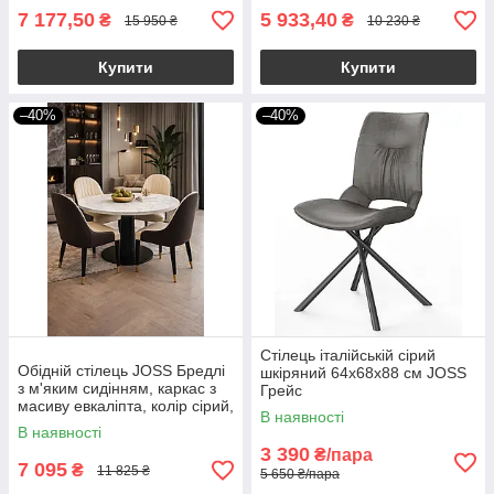
7 177,50
5 933,40
₴
₴
15 950 ₴
10 230 ₴
Купити
Купити
–40%
–40%
Стілець італійській сірий
Обідній стілець JOSS Бредлі
шкіряний 64х68х88 см JOSS
з м'яким сидінням, каркас з
Грейс
масиву евкаліпта, колір сірий,
В наявності
розміри стільця 60×50×98 см
В наявності
3 390
₴/пара
7 095
₴
11 825 ₴
5 650 ₴/пара