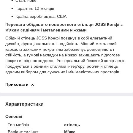
Стан: нове
Гарантія: 12 місяців
Країна виробництва: США
Переваги обіднього поворотного стільця JOSS Конфі з
м'яким сидінням і металевими ніжками
Обідній стілець JOSS Конфі поєднує в собі елегантний
дизайн, функціональність і надійність. Міцний металевий
каркас із захисним покриттям забезпечує довговічність і
стійкість, а гумові накладки на ніжках захищають підлогове
покриття від пошкоджень. Універсальний бежевий колір легко
поєднується з різними стилями інтер'єру, роблячи стілець
вдалим вибором для сучасних і мінімалістичних просторів.
Приховати
Характеристики
Основні
Тип меблів
стілець
Варіант сидіння
М'яке