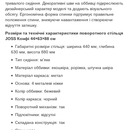
тривалого сидіння. Декоративні шви на оббивці підкреслюють
дизайнерський характер моделі та додають візуального
обсягу. Ергономічна форма спинки підтримує правильне
положення спини, знижуючи навантаження і створюючи
відчуття затишку.
Розміри та технічні характеристики поворотного стільця
JOSS Конфі 44×63×88 см
Габаритні розміри стільця: ширина 440 мм, глибина
630 мм, висота 880 мм
Тип сидіння: м'яке
Матеріал оббивки: екошкіра, роріжка, штучна шкіра
Матеріал каркаса: метал
Основа: 4 металеві ніжки
Колір оббивки: бежевий
Колір каркаса: чорний
Поворотний механізм: так
Підлокітники: відсутні
Складана конструкція: так