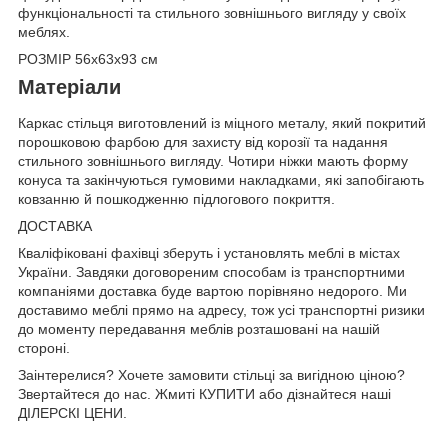
функціональності та стильного зовнішнього вигляду у своїх
меблях.
РОЗМІР 56х63х93 см
Матеріали
Каркас стільця виготовлений із міцного металу, який покритий
порошковою фарбою для захисту від корозії та надання
стильного зовнішнього вигляду. Чотири ніжки мають форму
конуса та закінчуються гумовими накладками, які запобігають
ковзанню й пошкодженню підлогового покриття.
ДОСТАВКА
Кваліфіковані фахівці зберуть і установлять меблі в містах
України. Завдяки договореним способам із транспортними
компаніями доставка буде вартою порівняно недорого. Ми
доставимо меблі прямо на адресу, тож усі транспортні ризики
до моменту передавання меблів розташовані на нашій
стороні.
Заінтерелися? Хочете замовити стільці за вигідною ціною?
Звертайтеся до нас. Жмиті КУПИТИ або дізнайтеся наші
ДІЛЕРСКІ ЦЕНИ.