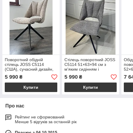
Поворотний обідній
Стілець поворотний JOSS
Обід
стілець JOSS C5114
C5114 51×63×94 см з
пово
(США), сучасний дизайн,
м'яким сидінням і
52×6
51×63×94 см
металевим каркасом —
диза
5 990
5 990
7 6
₴
₴
модний і ергономічний
велю
вибір для дому та HoReCa
ніжк
Купити
Купити
Про нас
Рейтинг не сформований
Менше 5 відгуків за останній рік
Працює з 04.10.2015