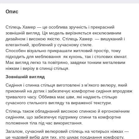
Опис
Стілець Хамер — це особлива зручність і прекрасний
зовнішній вигляд. Ця модель вирізняється ексклюзивним
дизайном і високою якістю. Стілець Хамер — вишуканий і
елегантний, зроблений у сучасному стиле.
Способен візуально прикрашати житловий простір, тому
підходить для меблювання як кухонь, так і столових кімнат.
Має вигляд легко та повітряно, завдяки тонким металевим
ніжкам і вирізу в спинці стільця.
Зовнішній вигляд
Сидіння і спинка стільця виготовлені з м'якого велюру, який
приємний на дотик і забезпечує комфортне сидіння впродовж
тривалого часу. Оббивка має шви, які надають стільцю
сучасного стильного вигляду та вираженої текстури.
Стілець також обладнаний високою спинкою й ергономічним
сидінням, що забезпечує підтримку спини та комфортне
положення тіла під час використання.
Загалом, сучасний велюровий стілець на чотирьох ніжках —
це чудовий вибір для тих, хто шукає поєднання комфорту,