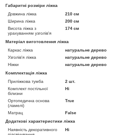
Габаритні розміри ліжка
Довжина ліжка
210 см
Ширина ліжка
200 см
Висота ліжка з
174 см
урахуванням узголів'я
Матеріал виготовлення ліжка
Каркас ліжка
натуральне дерево
Узголів'я ліжка
натуральне дерево
Ніжки
натуральне дерево
Комплектація ліжка
Приліжкова тумба
2 шт.
Комплект постільної
Ні
білизни
Ортопедична основа
True
(ламелі)
Матрац
False
Додаткові характеристики ліжка
Наявність декоративного
Ні
підсвічування