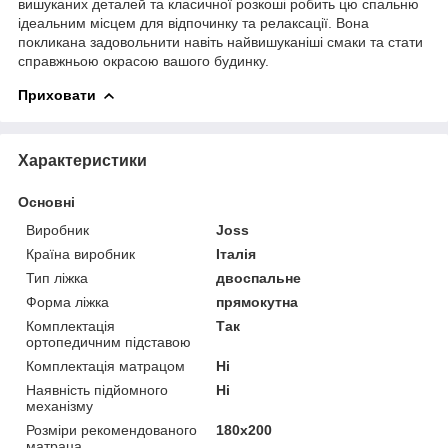
вишуканих деталей та класичної розкоші робить цю спальню
ідеальним місцем для відпочинку та релаксації. Вона
покликана задовольнити навіть найвишуканіші смаки та стати
справжньою окрасою вашого будинку.
Приховати
Характеристики
Основні
Виробник
Joss
Країна виробник
Італія
Тип ліжка
двоспальне
Форма ліжка
прямокутна
Комплектація
Так
ортопедичним підставою
Комплектація матрацом
Ні
Наявність підйомного
Ні
механізму
Розміри рекомендованого
180х200
матраца