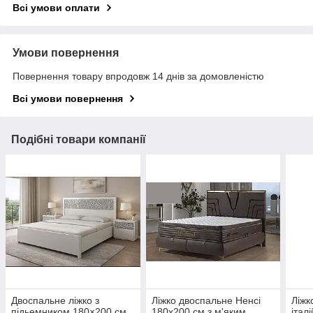
Всі умови оплати
Умови повернення
Повернення товару впродовж 14 днів за домовленістю
Всі умови повернення
Подібні товари компанії
Двоспальне ліжко з
Ліжко двоспальне Ненсі
Ліжк
підьемником 180×200 см
180x200 см з м'яким
італ