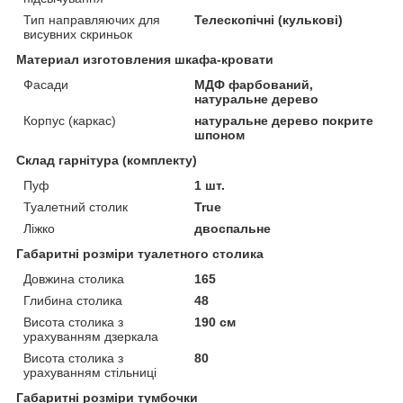
Тип направляючих для
Телескопічні (кулькові)
висувних скриньок
Материал изготовления шкафа-кровати
Фасади
МДФ фарбований,
натуральне дерево
Корпус (каркас)
натуральне дерево покрите
шпоном
Склад гарнітура (комплекту)
Пуф
1 шт.
Туалетний столик
True
Ліжко
двоспальне
Габаритні розміри туалетного столика
Довжина столика
165
Глибина столика
48
Висота столика з
190 см
урахуванням дзеркала
Висота столика з
80
урахуванням стільниці
Габаритні розміри тумбочки