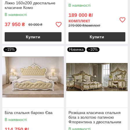
Ліжко 160х200 двоспальне
дверною шафою
В наявності
класичне Комо
В наявності
189 000
₴/
комплект
37 950
₴
69 000 ₴
270 000 ₴/комплект
Купити
Купити
–15%
Новинка
–10%
Біла спальня бароко Єва
Розкішна класична спальня
біла з золотою патиною
В наявності
Флорентина з двоспальним
ліжком, шафою 6Д,
114 750
В наявності
₴/