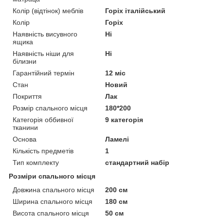
Колір (відтінок) меблів
Горіх італійський
Колір
Горіх
Наявність висувного
Ні
ящика
Наявність ніши для
Ні
білизни
Гарантійний термін
12 міс
Стан
Новий
Покриття
Лак
Розмір спального місця
180*200
Категорія оббивної
9 категорія
тканини
Основа
Ламелі
Кількість предметів
1
Тип комплекту
стандартний набір
Розміри спального місця
Довжина спального місця
200 см
Ширина спального місця
180 см
Висота спального місця
50 см