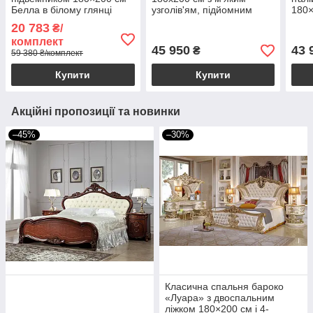
Белла в білому глянці
узголів'ям, підйомним
180×
механізмом і металевим
мета
20 783
₴/
каркасом
м'як
комплект
підй
45 950
43 
₴
59 380 ₴/комплект
Купити
Купити
Акційні пропозиції та новинки
–45%
–30%
Класична спальня бароко
«Луара» з двоспальним
ліжком 180×200 см і 4-