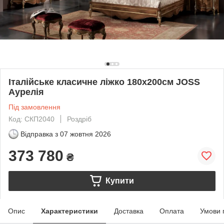
Італійське класичне ліжко 180х200см JOSS
Аурелія
Під замовлення
Код: СКП2040
Роздріб
Відправка з
07 жовтня 2026
373 780
₴
Купити
Опис
Характеристики
Доставка
Оплата
Умови 