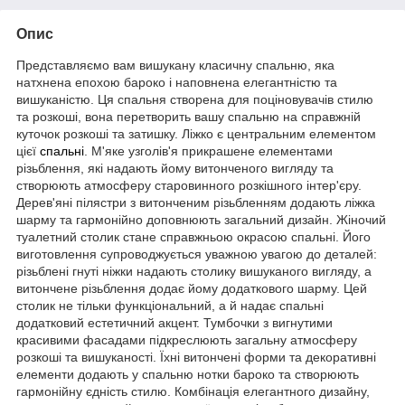
Опис
Представляємо вам вишукану класичну спальню, яка
натхнена епохою бароко і наповнена елегантністю та
вишуканістю. Ця спальня створена для поціновувачів стилю
та розкоші, вона перетворить вашу спальню на справжній
куточок розкоші та затишку. Ліжко є центральним елементом
цієї
спальні
. М'яке узголів'я прикрашене елементами
різьблення, які надають йому витонченого вигляду та
створюють атмосферу старовинного розкішного інтер'єру.
Дерев'яні пілястри з витонченим різьбленням додають ліжка
шарму та гармонійно доповнюють загальний дизайн. Жіночий
туалетний столик стане справжньою окрасою спальні. Його
виготовлення супроводжується уважною увагою до деталей:
різьблені гнуті ніжки надають столику вишуканого вигляду, а
витончене різьблення додає йому додаткового шарму. Цей
столик не тільки функціональний, а й надає спальні
додатковий естетичний акцент. Тумбочки з вигнутими
красивими фасадами підкреслюють загальну атмосферу
розкоші та вишуканості. Їхні витончені форми та декоративні
елементи додають у спальню нотки бароко та створюють
гармонійну єдність стилю. Комбінація елегантного дизайну,