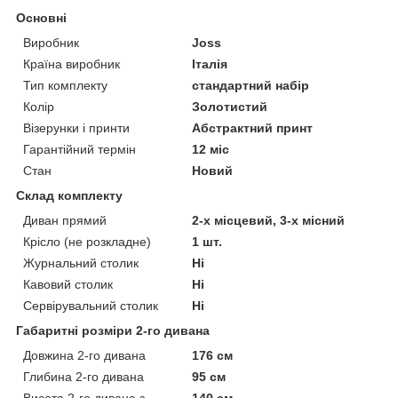
Основні
Виробник
Joss
Країна виробник
Італія
Тип комплекту
стандартний набір
Колір
Золотистий
Візерунки і принти
Абстрактний принт
Гарантійний термін
12 міс
Стан
Новий
Склад комплекту
Диван прямий
2-х місцевий, 3-х місний
Крісло (не розкладне)
1 шт.
Журнальний столик
Ні
Кавовий столик
Ні
Сервірувальний столик
Ні
Габаритні розміри 2-го дивана
Довжина 2-го дивана
176 см
Глибина 2-го дивана
95 см
Висота 2-го дивана з
140 см