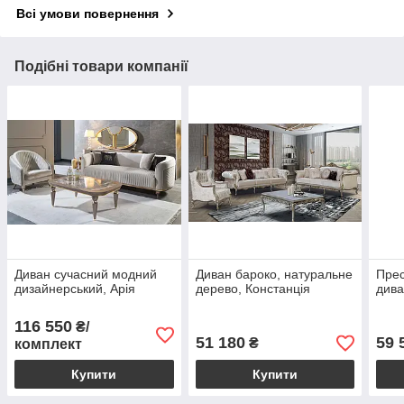
Всі умови повернення
Подібні товари компанії
Диван сучасний модний
Диван бароко, натуральне
Прес
дизайнерський, Арія
дерево, Констанція
дива
116 550
₴/
51 180
59 
₴
комплект
Купити
Купити