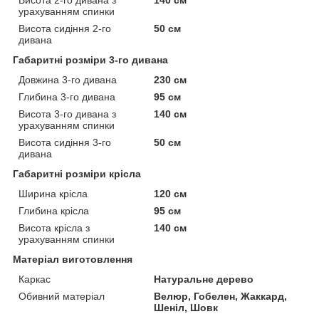
урахуванням спинки
Висота сидіння 2-го
50 см
дивана
Габаритні розміри 3-го дивана
Довжина 3-го дивана
230 см
Глибина 3-го дивана
95 см
Висота 3-го дивана з
140 см
урахуванням спинки
Висота сидіння 3-го
50 см
дивана
Габаритні розміри крісла
Ширина крісла
120 см
Глибина крісла
95 см
Висота крісла з
140 см
урахуванням спинки
Матеріал виготовлення
Каркас
Натуральне дерево
Обивний матеріал
Велюр, Гобелен, Жаккард,
Шеніл, Шовк