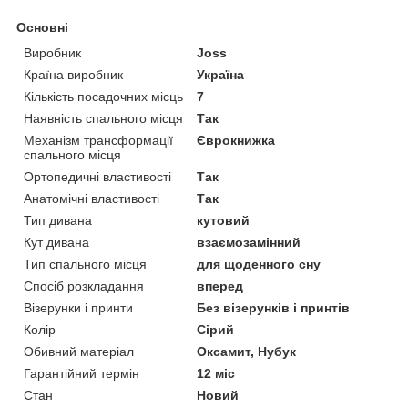
Основні
Виробник
Joss
Країна виробник
Україна
Кількість посадочних місць
7
Наявність спального місця
Так
Механізм трансформації
Єврокнижка
спального місця
Ортопедичні властивості
Так
Анатомічні властивості
Так
Тип дивана
кутовий
Кут дивана
взаємозамінний
Тип спального місця
для щоденного сну
Спосіб розкладання
вперед
Візерунки і принти
Без візерунків і принтів
Колір
Сірий
Обивний матеріал
Оксамит, Нубук
Гарантійний термін
12 міс
Стан
Новий