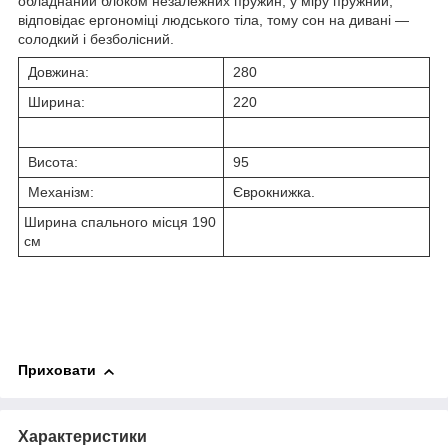
обладнаний блоком незалежних пружин, у міру пружний,
відповідає ергономіці людського тіла, тому сон на дивані —
солодкий і безболісний.
Довжина:
280
Ширина:
220
Висота:
95
Механізм:
Єврокнижка.
Ширина спального місця 190
см
Приховати
Характеристики