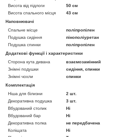
Висота від підлоги
50 см
Висота спального місця
43 см
Наповнювачі
Спальне місце
поліпропілен
Подушка сидіння
пінополіуретан
Подушка спинки
поліпропілен
Додаткові функції і характеристики
Сторона кута дивана
взаємозамінний
Знімні подушки
сидіння, спинки
Знімні чохли
спинки
Комплектація
Ніша для білизни
2 шт.
Декоративна подушка
3 шт.
Вбудований столик
Ні
Вбудований бар
Ні
Декоративна полка
не передбачена
Коліщата
Ні