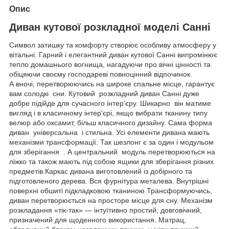
Опис
Диван кутової розкладної моделі Санні
Символ затишку та комфорту створює особливу атмосферу у
вітальні. Гарний і елегантний диван кутової Санні випромінює
тепло домашнього вогнища, нагадуючи про вічні цінності та
обіцяючи своєму господареві повноцінний відпочинок.
А вночі, перетворюючись на широке спальне місце, гарантує
вам солодкі сни. Кутовий розкладний диван Санні дуже
добре підійде для сучасного інтер'єру. Шикарно він матиме
вигляд і в класичному інтер'єрі, якщо вибрати тканину типу
велюр або оксамит, більш класичного дизайну. Сама форма
диван універсальна і стильна. Усі елементи дивана мають
механізми трансформації. Так шезлонг є за один і модульом
для зберігання . А центральний модуль перетворюються на
ліжко та також мають під собою ящики для зберігання різних
предметів.Каркас дивана виготовлений із добірного та
підготовленого дерева. Вся фурнітура металева. Внутрішні
поверхні обшиті підкладковою тканиною.Трансформуючись,
диван перетворюється на просторе місце для сну. Механізм
розкладання «тік-так» — інтуїтивно простий, довговічний,
призначений для щоденного використання. Матрац,