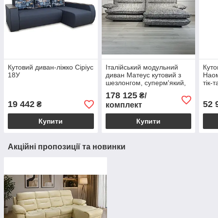
Кутовий диван-ліжко Сіріус
Італійський модульний
Куто
18У
диван Матеус кутовий з
Наом
шезлонгом, суперм'який,
тік-
висока спинка
180х
178 125
₴/
19 442
52 
₴
комплект
Купити
Купити
Акційні пропозиції та новинки