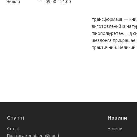
Неділя
09:00
21:00
трансформації — книж
виготовлений із нат
пінополіуретан. Під 
шезлонга прикрашає д
практичний. Ве
Статті
Новини
Статті
Новини
Політика конфіденційності