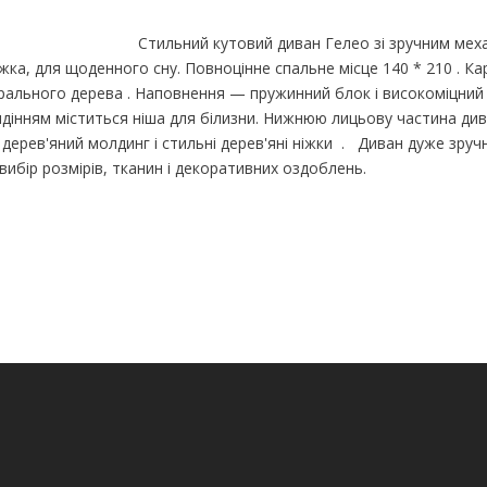
Стильний кутовий диван Гелео зі зручним мех
ка, для щоденного сну. Повноцінне спальне місце 140 * 210 . Ка
урального дерева . Наповнення — пружинний блок і високоміцний
сидінням міститься ніша для білизни. Нижнюю лицьову частина див
ерев'яний молдинг і стильні дерев'яні ніжки . Диван дуже зручн
ликий вибір розмірів, тканин і декоративних 