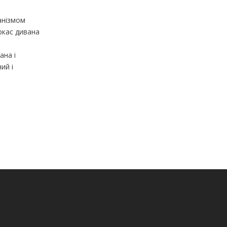
анізмом
ркас дивана
ана і
ий і
оздоблень.