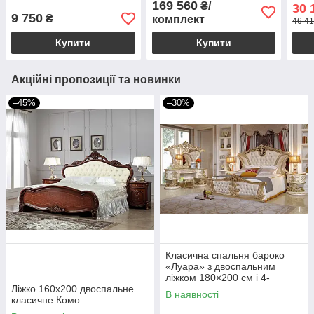
169 560
₴/
30 
зол
9 750
₴
комплект
ніжк
46 41
Купити
Купити
Акційні пропозиції та новинки
–45%
–30%
Класична спальня бароко
«Луара» з двоспальним
ліжком 180×200 см і 4-
Ліжко 160х200 двоспальне
дверною шафою
В наявності
класичне Комо