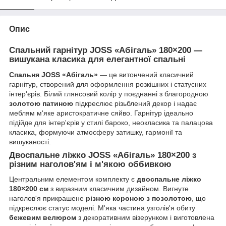
Опис
Спальний гарнітур JOSS «Абігаль» 180×200 —
вишукана класика для елегантної спальні
Спальня JOSS «Абігаль»
— це витончений класичний
гарнітур, створений для оформлення розкішних і статусних
інтер'єрів. Білий глянсовий колір у поєднанні з благородною
золотою патиною
підкреслює різьблений декор і надає
меблям м'яке аристократичне сяйво. Гарнітур ідеально
підійде для інтер'єрів у стилі бароко, неокласика та палацова
класика, формуючи атмосферу затишку, гармонії та
вишуканості.
Двоспальне ліжко JOSS «Абігаль» 180×200 з
різним наголов'ям і м'якою оббивкою
Центральним елементом комплекту є
двоспальне ліжко
180×200 см
з виразним класичним дизайном. Вигнуте
наголов'я прикрашене
різною короною з позолотою
, що
підкреслює статус моделі. М'яка частина узголів'я обиту
бежевим велюром
з декоративним візерунком і виготовлена