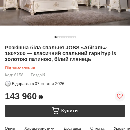
Розкішна біла спальня JOSS «Абігаль»
180×200 — класичний спальний гарнітур із
золотою патиною, білий глянець
Під замовлення
Код: 6158
Роздріб
Відправка з
07 жовтня 2026
143 960
₴
Купити
Опис
Характеристики
Доставка
Оплата
Умови п