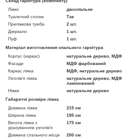
Склад гарнітура (комплекту)
Ліжко
двоспальне
Туалетний столик
Так
Приліжкова тумба
2 шт.
Дзеркало
1 шт.
Пуф
1 шт.
Матеріал виготовлення спального гарнітура
Корпус (каркас)
натуральне дерево, МДФ
Фасади
МДФ фарбований
Каркас ліжка
МДФ, натуральне дерево
Узголів'я ліжка
натуральне дерево, МДФ
ламінований
Ніжки
натуральне дерево
Габаритні розміри ліжка
Довжина ліжка
215 см
Ширина ліжка
195 см
Висота ліжка з
175 см
урахуванням узголів'я
Довжина спального місця
200 см