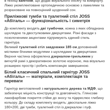
в техніці
капітоне
, що додає візуального обсягу та комфорту.
Ліжко укомплектоване ортопедичною основою з ламелями та
розраховане на повноцінний щоденний сон.
Приліжкові тумби та туалетний стіл JOSS
«Абігаль» — функціональність і симетрія
До комплекту входять
дві тумбочки
, кожна з яких обладнана
шухлядою та двостулковими дверцятами. Різні фасади з
позолоченими акцентами підтримують єдиний стиль
гарнітура.
Великий
туалетний стіл завдовжки 185 см
доповнений
місткими бічними модулями з шухлядами та дверцятами.
Верхня частина оформлена
дзеркалом-трильяжем
у
вигнутій рамі з декоративною золотою короною, яка візуально
розширює простір і робить композицію завершеною.
Білий класичний спальний гарнітур JOSS
«Абігаль» — матеріали, комплектація та
переваги
Гарнітур виготовлений з
натурального дерева та МДФ
, що
забезпечує міцність конструкції та довговічність. Глянсове
лакофарбове покриття стійке до зносу та підкреслює глибину
кольору. До складу комплекту входять: двоспальне ліжко
180×200, дві тумби, туалетний стіл із дзеркалом і пуф.