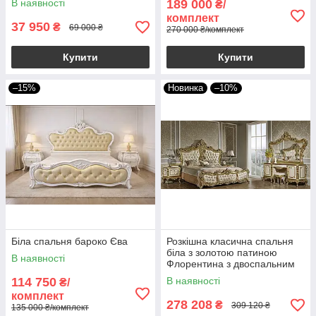
В наявності
189 000
₴/
комплект
37 950
₴
69 000 ₴
270 000 ₴/комплект
Купити
Купити
–15%
Новинка
–10%
Біла спальня бароко Єва
Розкішна класична спальня
біла з золотою патиною
В наявності
Флорентина з двоспальним
ліжком, шафою 6Д,
114 750
В наявності
₴/
туалетним столиком і
комплект
дзеркалом
278 208
₴
309 120 ₴
135 000 ₴/комплект