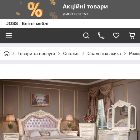
JOSS - Елітні меблі
Товари та послуги
Спальні
Спальні класика
Розк