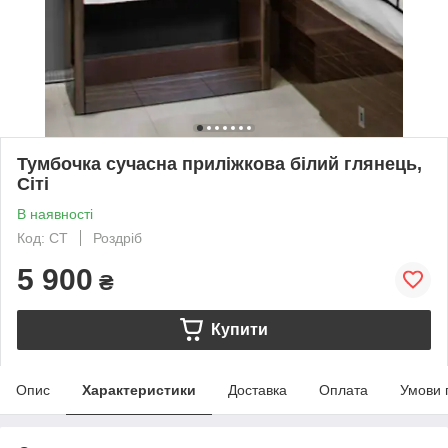
Тумбочка сучасна приліжкова білий глянець,
Сіті
В наявності
Код: СТ
Роздріб
5 900
₴
Купити
Опис
Характеристики
Доставка
Оплата
Умови 