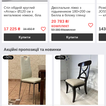
Стіл обідній круглий
Двоспальне ліжко з
Розк
«Атлас» Ø120 см з
підьемником 180×200 см
JOSS
металевою ніжкою, біла
Белла в білому глянці
— кл
ламінована стільниця
гарн
20 783
₴/
МДФ, італійський сучасний
пати
комплект
стиль
17 225
143
₴
34 450 ₴
59 380 ₴/комплект
Купити
Купити
Акційні пропозиції та новинки
–50%
–40%