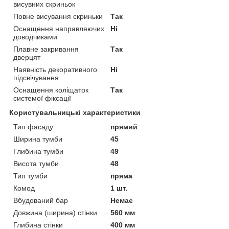
висувних скриньок
Повне висування скриньки
Так
Оснащення направляючих
Ні
доводчиками
Плавне закривання
Так
дверцят
Наявність декоративного
Ні
підсвічування
Оснащення коліщаток
Так
системої фіксації
Користувальницькі характеристики
Тип фасаду
прямий
Ширина тумби
45
Глибина тумби
49
Висота тумби
48
Тип тумби
пряма
Комод
1 шт.
Вбудований бар
Немає
Довжина (ширина) стінки
560 мм
Глибина стінки
400 мм