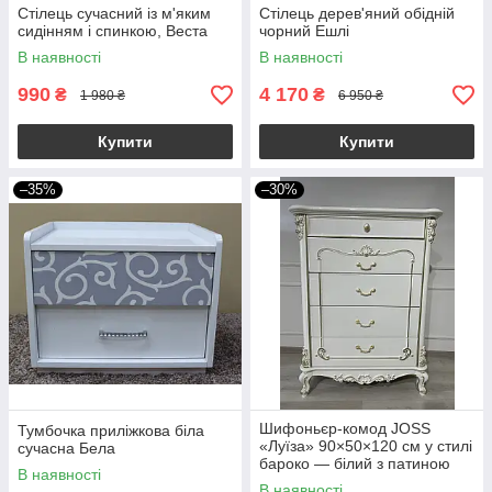
Стілець сучасний із м'яким
Стілець дерев'яний обідній
сидінням і спинкою, Веста
чорний Ешлі
В наявності
В наявності
990
4 170
₴
₴
1 980 ₴
6 950 ₴
Купити
Купити
–35%
–30%
Шифоньєр-комод JOSS
Тумбочка приліжкова біла
«Луїза» 90×50×120 см у стилі
сучасна Бела
бароко — білий з патиною
В наявності
шампань, 5 висувних ящиків,
В наявності