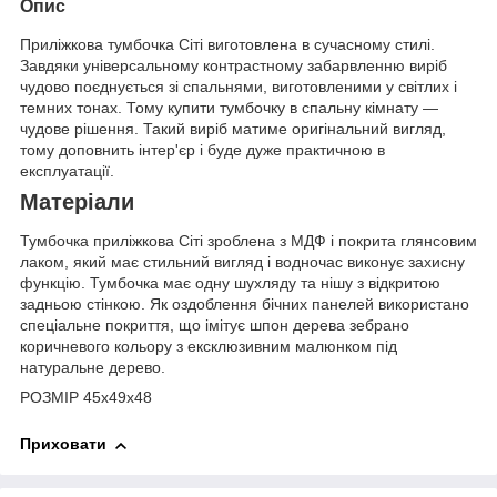
Опис
Приліжкова тумбочка Сіті виготовлена в сучасному стилі.
Завдяки універсальному контрастному забарвленню виріб
чудово поєднується зі спальнями, виготовленими у світлих і
темних тонах. Тому купити тумбочку в спальну кімнату —
чудове рішення. Такий виріб матиме оригінальний вигляд,
тому доповнить інтер'єр і буде дуже практичною в
експлуатації.
Матеріали
Тумбочка приліжкова Сіті зроблена з МДФ і покрита глянсовим
лаком, який має стильний вигляд і водночас виконує захисну
функцію. Тумбочка має одну шухляду та нішу з відкритою
задньою стінкою. Як оздоблення бічних панелей використано
спеціальне покриття, що імітує шпон дерева зебрано
коричневого кольору з ексклюзивним малюнком під
натуральне дерево.
РОЗМІР 45х49х48
Приховати