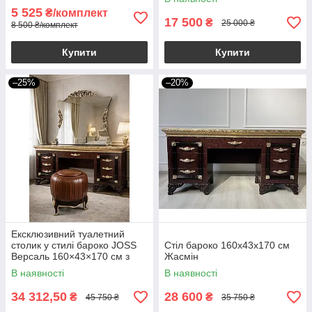
лаковане дерево
5 525
₴/комплект
17 500
₴
25 000 ₴
8 500 ₴/комплект
Купити
Купити
–25%
–20%
Ексклюзивний туалетний
столик у стилі бароко JOSS
Стіл бароко 160х43х170 см
Версаль 160×43×170 см з
Жасмін
дзеркалом, пуфом і золотим
В наявності
В наявності
декором
34 312,50
28 600
₴
₴
45 750 ₴
35 750 ₴