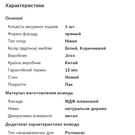
Характеристики
Основні
Кількість висувних ящиків
1 шт.
Форма фасаду
прямий
Тип опор
Ніжки
Колір (відтінок) меблів
Білий, Коричневий
Виробник
Joss
Країна виробник
Китай
Гарантійний термін
12 міс
Стан
Новий
Покриття
Лак
Матеріал виготовлення комода
Фасади
МДФ плівковий
Ніжки
натуральне дерево
Декоративні елементи
метал
Додаткові характеристики комода
Тип направляючих для
Роликові