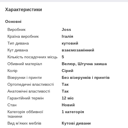
Характеристики
Основні
Виробник
Joss
Країна виробник
Італія
Тип дивана
кутовий
Кут дивана
взаємозамінний
Кількість посадочних місць
5
Обивний матеріал
Велюр, Штучна замша
Колір
Сірий
Візерунки і принти
Без візерунків і принтів
Ортопедичні властивості
Так
Анатомічні властивості
Так
Гарантійний термін
12 міс
Стан
Новий
Категорія оббивної
1 категорія
тканини
Вид м'яких меблів
Кутові дивани