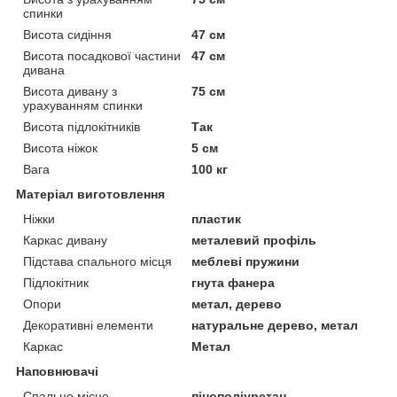
спинки
Висота сидіння
47 см
Висота посадкової частини
47 см
дивана
Висота дивану з
75 см
урахуванням спинки
Висота підлокітників
Так
Висота ніжок
5 см
Вага
100 кг
Матеріал виготовлення
Ніжки
пластик
Каркас дивану
металевий профіль
Підстава спального місця
меблеві пружини
Підлокітник
гнута фанера
Опори
метал, дерево
Декоративні елементи
натуральне дерево, метал
Каркас
Метал
Наповнювачі
Спальне місце
пінополіуретан