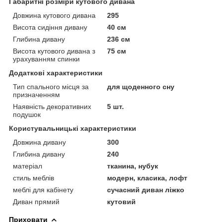
Габаритні розміри кутового дивана
Довжина кутового дивана
295
Висота сидіння дивану
40 см
Глибина дивану
236 см
Висота кутового дивана з
75 см
урахуванням спинки
Додаткові характеристики
Тип спального місця за
для щоденного сну
призначенням
Наявність декоративних
5 шт.
подушок
Користувальницькі характеристики
Довжина дивану
300
Глибина дивану
240
матеріал
тканина, нубук
стиль меблів
модерн, класика, лофт
меблі для кабінету
сучасний диван ліжко
Диван прямий
кутовий
Приховати