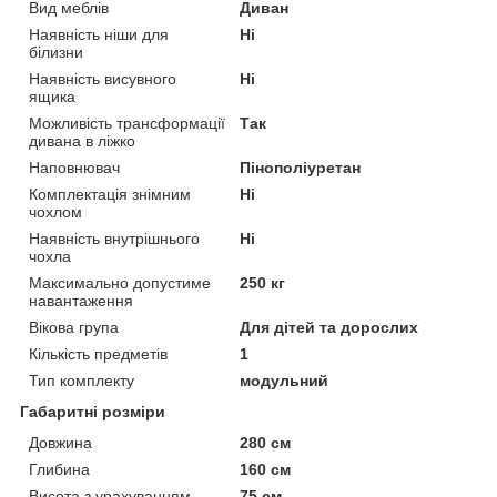
Вид меблів
Диван
Наявність ніши для
Ні
білизни
Наявність висувного
Ні
ящика
Можливість трансформації
Так
дивана в ліжко
Наповнювач
Пінополіуретан
Комплектація знімним
Ні
чохлом
Наявність внутрішнього
Ні
чохла
Максимально допустиме
250 кг
навантаження
Вікова група
Для дітей та дорослих
Кількість предметів
1
Тип комплекту
модульний
Габаритні розміри
Довжина
280 см
Глибина
160 см
Висота з урахуванням
75 см