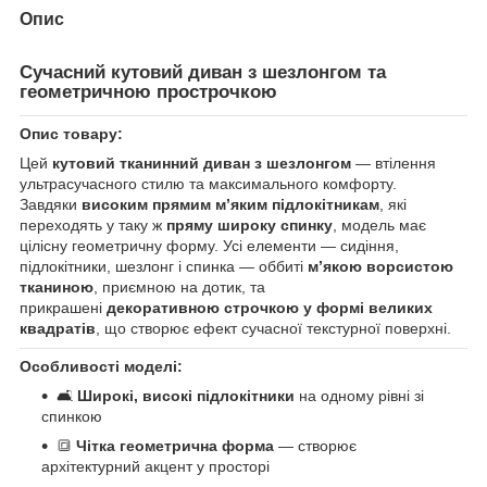
Опис
Сучасний кутовий диван з шезлонгом та
геометричною прострочкою
Опис товару:
Цей
кутовий тканинний диван з шезлонгом
— втілення
ультрасучасного стилю та максимального комфорту.
Завдяки
високим прямим м’яким підлокітникам
, які
переходять у таку ж
пряму широку спинку
, модель має
цілісну геометричну форму. Усі елементи — сидіння,
підлокітники, шезлонг і спинка — оббиті
м’якою ворсистою
тканиною
, приємною на дотик, та
прикрашені
декоративною строчкою у формі великих
квадратів
, що створює ефект сучасної текстурної поверхні.
Особливості моделі:
🛋️
Широкі, високі підлокітники
на одному рівні зі
спинкою
🔳
Чітка геометрична форма
— створює
архітектурний акцент у просторі