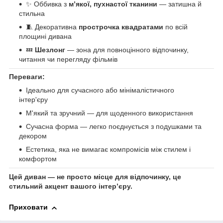
✨ Оббивка з
м’якої, пухнастої тканини
— затишна й
стильна
🧵 Декоративна
прострочка квадратами
по всій
площині дивана
💤
Шезлонг
— зона для повноцінного відпочинку,
читання чи перегляду фільмів
Переваги:
Ідеально для сучасного або мінімалістичного
інтер'єру
М'який та зручний — для щоденного використання
Сучасна форма — легко поєднується з подушками та
декором
Естетика, яка не вимагає компромісів між стилем і
комфортом
Цей диван — не просто місце для відпочинку, це
стильний акцент вашого інтер’єру.
Приховати