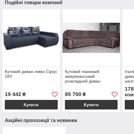
Подібні товари компанії
Кутовий диван-ліжко Сіріус
Кутовий тканевий
Італ
18У
американський
дива
розкладний диван
шезл
295x210x100 см JOSS
висо
178
Брукс
19 442
85 700
₴
₴
ком
Купити
Купити
Акційні пропозиції та новинки