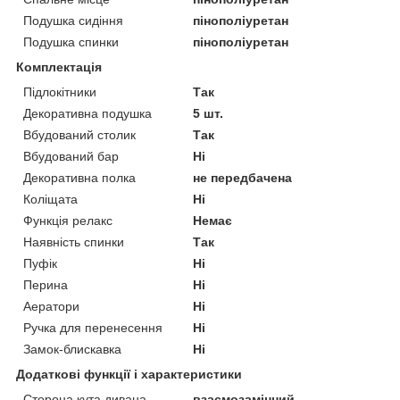
Подушка сидіння
пінополіуретан
Подушка спинки
пінополіуретан
Комплектація
Підлокітники
Так
Декоративна подушка
5 шт.
Вбудований столик
Так
Вбудований бар
Ні
Декоративна полка
не передбачена
Коліщата
Ні
Функція релакс
Немає
Наявність спинки
Так
Пуфік
Ні
Перина
Ні
Аератори
Ні
Ручка для перенесення
Ні
Замок-блискавка
Ні
Додаткові функції і характеристики
Сторона кута дивана
взаємозамінний