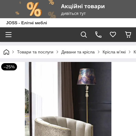
JOSS - Елітні меблі
Товари та послуги
Дивани та крісла
Крісла м'які
К
–25%