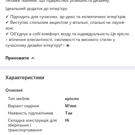
типами тканини, що підкреслює розкішність дизайну.
Ідеальний додаток до інтер'єру
✔ Підходить для сучасних, ар-деко та еклектичних інтер'єрів.
✔ Виступає стильним акцентом у вітальні, спальні чи лаунж-
зоні.
✔ Об'єднує в собі комфорт, моду та індивідуальність.Це крісло
– втілення елегантності, сміливості та високого стилю у
сучасному дизайні інтер'єру!✨🔥
Приховати
Характеристики
Основні
Тип меблів
крісло
Варіант сидіння
М'яке
Наявність підлокітників
Так
Складна конструкція для
Ні
зберігання і
транспортування