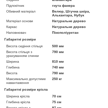
Підлокітник
гнута фанера
Обивний матеріал
Велюр, Штучна шкіра,
Алькантара, Нубук
Матеріал основи
Натуральне дерево
Каркас
Натуральне дерево
Наповнювач
Пінополіуретан
Габаритні розміри
Висота сидіння стільця
500 мм
Висота стільця з
790 мм
урахуванням спинки
Ширина
810 мм
Глибина
740 мм
Висота
790 мм
Максимально допустиме
250 кг
навантаження
Габаритні розміри крісла
Ширина крісла
70 см
Глибина крісла
75 см
Висота крісла з
97 см