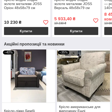
золоте металеве JOSS
золоте металеве JOSS
— ро
Оріон 48х58х79 см
Версаль 48х58х79 см
140×
стіл
8 4
скля
5 933,40
₴
ком
10 230
₴
10 230 ₴
13 00
Купити
Купити
Акційні пропозиції та новинки
–40%
–35%
Крісло американське для
Крісло-ліжко Бембі
відпочинку Ешлі