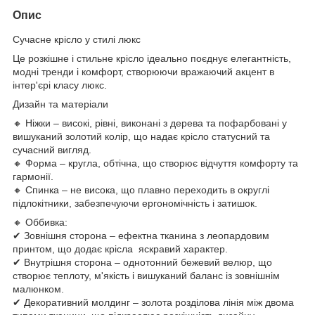
Опис
Сучасне крісло у стилі люкс
Це розкішне і стильне крісло ідеально поєднує елегантність,
модні тренди і комфорт, створюючи вражаючий акцент в
інтер'єрі класу люкс.
Дизайн та матеріали
🔸 Ніжки – високі, рівні, виконані з дерева та пофарбовані у
вишуканий золотий колір, що надає крісло статусний та
сучасний вигляд.
🔸 Форма – кругла, обтічна, що створює відчуття комфорту та
гармонії.
🔸 Спинка – не висока, що плавно переходить в округлі
підлокітники, забезпечуючи ергономічність і затишок.
🔸 Оббивка:
✔ Зовнішня сторона – ефектна тканина з леопардовим
принтом, що додає крісла яскравий характер.
✔ Внутрішня сторона – однотонний бежевий велюр, що
створює теплоту, м'якість і вишуканий баланс із зовнішнім
малюнком.
✔ Декоративний молдинг – золота розділова лінія між двома