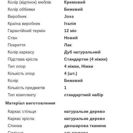
Колір (відтінок) меблів
Кремовий
Колір оббивки
Бежевий
Виробник
Joss
Країна виробник
Італія
Гарантійний термін
12 міс
Стан
Новий
Покриття
Лак
Колір каркасу
Дуб натуральний
Підстава крісла
Стандартне (4 ніжки)
Тип опор
4 ніжки, Ніжки
Кількість опор
4 (шт.)
Колір
Бежевий
Кількість предметів
1
Тип комплекту
стандартний набір
Матеріал виготовлення
Каркас стільця
натуральне дерево
Каркас крісла
натуральне дерево
Спинка
двошарова тканина
Сидіння
алькантара