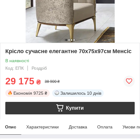
Крісло сучасне елегантне 70х75х97см Менсіс
В наявності
Код: ЕПК
Роздріб
29 175
₴
38 900 ₴
Економія
9725 ₴
Залишилось
10 днів
Купити
Опис
Характеристики
Доставка
Оплата
Умови п