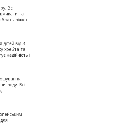
ру. Всі
 вмикати та
роблять ліжко
 дітей від 3
ку хребта та
є надійність і
ношування.
вигляду. Всі
і,
ропейським
 для