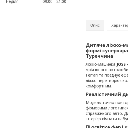
Неділя
09:00
21:00
Опис
Характе
Дитяче ліжко-ма
формі суперкара 
Туреччина
Ліжко-машинка
JOSS
мрія юного автолюби
Ferrari та поєднує еф
ліжко перетворює кож
комфортним.
Реалістичний ди
Модель точно повторю
фірмовими логотипам
справжнього авто. Ди
інтер'єр кімнати наб
Підсвітка фар і