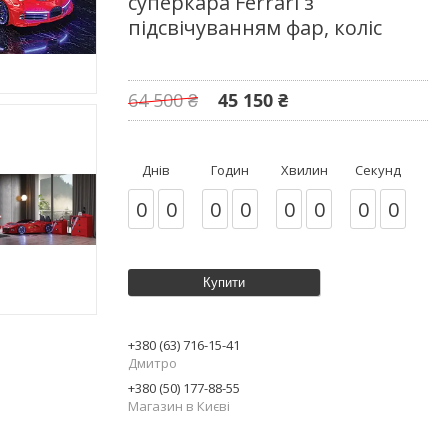
суперкара Ferrari з
підсвічуванням фар, коліс
64 500 ₴
45 150 ₴
Днів
Годин
Хвилин
Секунд
0
0
0
0
0
0
0
0
Купити
+380 (63) 716-15-41
Дмитро
+380 (50) 177-88-55
Магазин в Києві