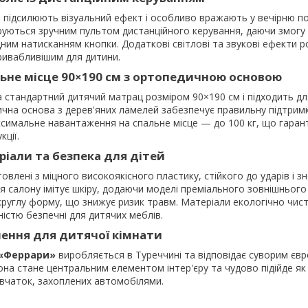
а підсилюють візуальний ефект і особливо вражають у вечірню по
руються зручним пультом дистанційного керування, даючи змогу
дним натисканням кнопки. Додаткові світлові та звукові ефекти 
ривабливішим для дитини.
ьне місце 90×190 см з ортопедичною основою
 стандартний дитячий матрац розміром 90×190 см і підходить для
ична основа з дерев'яних ламелей забезпечує правильну підтрим
имальне навантаження на спальне місце — до 100 кг, що гаранту
кції.
ріали та безпека для дітей
овлені з міцного високоякісного пластику, стійкого до ударів і з
 салону імітує шкіру, додаючи моделі преміального зовнішнього 
круглу форму, що знижує ризик травм. Матеріали екологічно чист
ністю безпечні для дитячих меблів.
ення для дитячої кімнати
 «Феррари»
виробляється в Туреччині та відповідає суворим єв
она стане центральним елементом інтер'єру та чудово підійде як
 дівчаток, захоплених автомобілями.