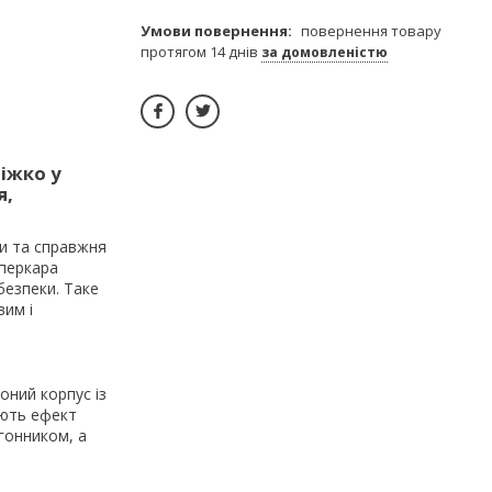
повернення товару
протягом 14 днів
за домовленістю
іжко у
я,
и та справжня
уперкара
безпеки. Таке
вим і
оний корпус із
юють ефект
гонником, а