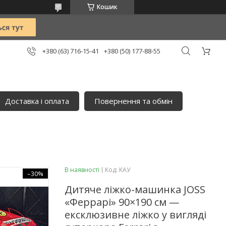
Кошик
+380 (63) 716-15-41
+380 (50) 177-88-55
Доставка і оплата
Повернення та обмін
В наявності
Код:
КАУ
–30%
Дитяче ліжко-машинка JOSS
«Феррарі» 90×190 см —
ексклюзивне ліжко у вигляді