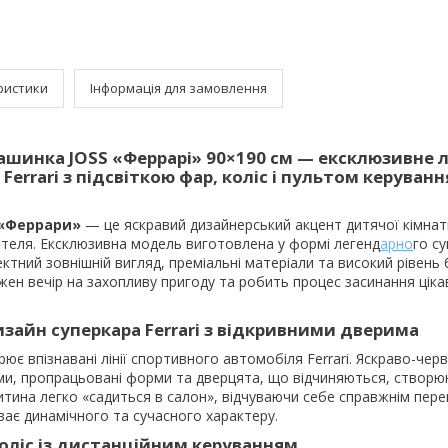
ристики
Інформація для замовлення
шинка JOSS «Феррарі» 90×190 см — ексклюзивне л
Ferrari з підсвіткою фар, коліс і пультом керуванн
 «Феррари»
— це яскравий дизайнерський акцент дитячої кімнат
теля. Ексклюзивна модель виготовлена у формі легенд
арно
го с
ектний зовнішній вигляд, преміальні матеріали та високий рівень 
ен вечір на захопливу пригоду та робить процес засинання ціка
зайн суперкара Ferrari з відкривними дверима
є впізнавані лінії спортивного автомобіля Ferrari. Яскраво-черв
и, пропрацьовані форми та дверцята, що відчиняються, створ
тина легко «садиться в салон», відчуваючи себе справжнім пере
уває динамічного та сучасного характеру.
 коліс із дистанційним керуванням