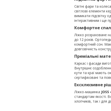
Світні фари та колес
світлові елементи ке
вимикати підсвітку о
інтерактивним і ще п
Комфортне спал
Ліжко розраховане на
до 12 років. Ортопед
комфортний сон. Макс
довговічність констру
Преміальні мате
Каркас і фасади вигот
Внутрішнє оздоблення
кути та краї мають о
сертифіковані та пов
Ексклюзивне ріш
Ліжко-машинка
JOSS
стандартам якості. В
хлопчиків, так і для