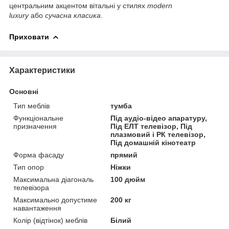
центральним акцентом вітальні у стилях
modern
luxury
або
сучасна класика
.
Приховати
Характеристики
Основні
Тип меблів
тумба
Функціональне
Під аудіо-відео апаратуру,
призначення
Під ЕЛТ телевізор, Під
плазмовий і РК телевізор,
Під домашній кінотеатр
Форма фасаду
прямий
Тип опор
Ніжки
Максимальна діагональ
100 дюйм
телевізора
Максимально допустиме
200 кг
навантаження
Колір (відтінок) меблів
Білий