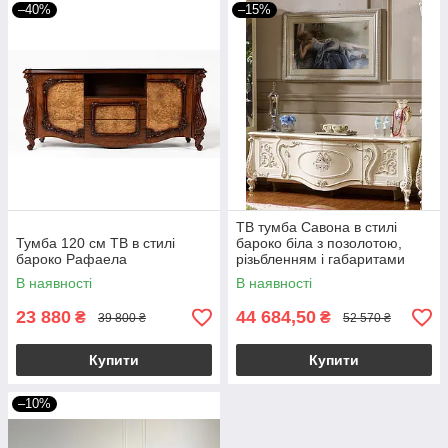
–40%
–15%
ТВ тумба Савона в стилі
Тумба 120 см ТВ в стилі
бароко біла з позолотою,
бароко Рафаела
різьбленням і габаритами
1910×535×660 мм
В наявності
В наявності
23 880
44 684,50
₴
₴
39 800 ₴
52 570 ₴
Купити
Купити
–10%