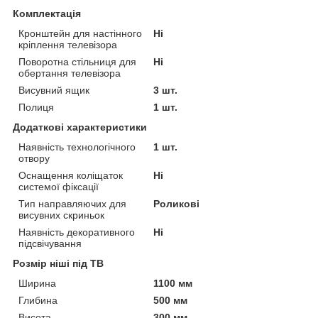
Комплектація
Кронштейн для настінного
Ні
кріплення телевізора
Поворотна стільниця для
Ні
обертання телевізора
Висувний ящик
3 шт.
Полиця
1 шт.
Додаткові характеристики
Наявність технологічного
1 шт.
отвору
Оснащення коліщаток
Ні
системої фіксації
Тип направляючих для
Роликові
висувних скриньок
Наявність декоративного
Ні
підсвічування
Розмір ніші під ТВ
Ширина
1100 мм
Глибина
500 мм
Висота
300 мм