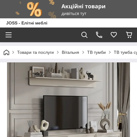
JOSS - Елітні меблі
Товари та послуги
Вітальня
ТВ тумби
ТВ тумба с