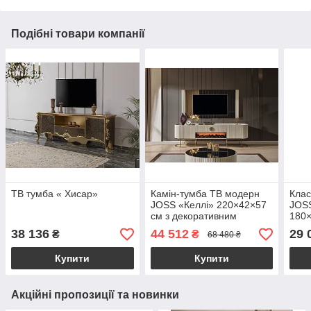
Подібні товари компанії
ТВ тумба « Хисар»
Камін-тумба ТВ модерн
Клас
JOSS «Келлі» 220×42×57
JOS
см з декоративним
180×
електрокаміном і
стил
38 136
44 512
29 
₴
₴
68 480 ₴
стільницею під білий
суса
мармур
Купити
Купити
Акційні пропозиції та новинки