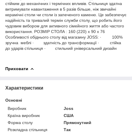
стійким до механічних і термічних впливів. Стільниця здатна
витримувати навантаження в 5 разів більше, ніж звичайні
керамічні столи чи столи із запеченого каменю. Це забезпечує
надійність та тривалий термін служби столу, що робить його
чудовим вибором для активного сімейного життя або частого
використання. РОЗМІР СТОЛА : 160 (220) х 90 х 76
Особливості обіднього столу від магазину JOSS: · 100%
зручна меблі · здатність до трансформації · стійка
до ударів стільниця · стильний універсальний дизайн
Приховати
Характеристики
Основні
Виробник
Joss
Країна виробник
США
Форма столу
Прямокутний
Розкладна стільниця
Так