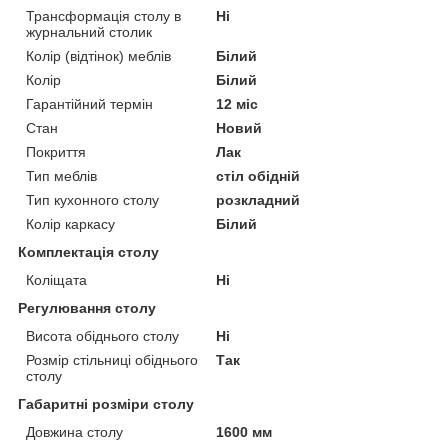
Трансформація столу в
Ні
журнальний столик
Колір (відтінок) меблів
Білий
Колір
Білий
Гарантійний термін
12 міс
Стан
Новий
Покриття
Лак
Тип меблів
стіл обідній
Тип кухонного столу
розкладний
Колір каркасу
Білий
Комплектація столу
Коліщата
Ні
Регулювання столу
Висота обіднього столу
Ні
Розмір стільниці обіднього
Так
столу
Габаритні розміри столу
Довжина столу
1600 мм