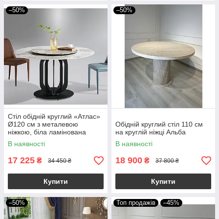
–50%
–50%
Стіл обідній круглий «Атлас»
Ø120 см з металевою
Обідній круглий стіл 110 см
ніжкою, біла ламінована
на круглій ніжці Альба
стільниця МДФ, італійський
В наявності
В наявності
сучасний стиль
17 225
18 900
₴
₴
34 450 ₴
37 800 ₴
Купити
Купити
–50%
Топ продажів
–45%