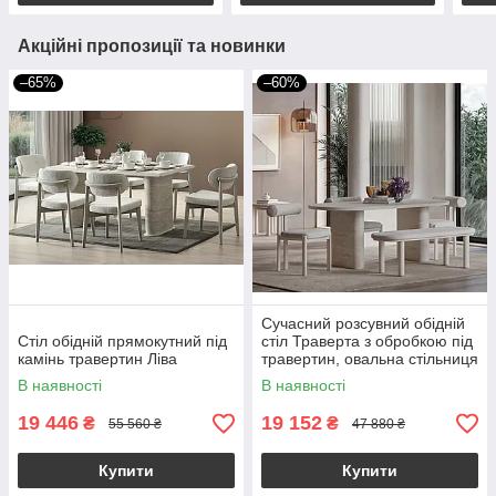
Акційні пропозиції та новинки
–65%
–60%
Сучасний розсувний обідній
Стіл обідній прямокутний під
стіл Траверта з обробкою під
камінь травертин Ліва
травертин, овальна стільниця
172–218×95×75 см, стіл для
В наявності
В наявності
вітальні
19 446
19 152
₴
₴
55 560 ₴
47 880 ₴
Купити
Купити