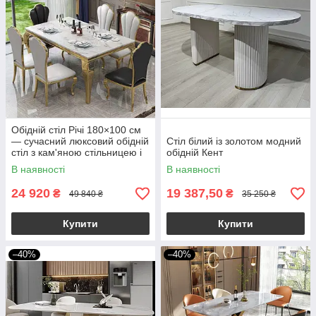
Обідній стіл Річі 180×100 см
— сучасний люксовий обідній
Стіл білий із золотом модний
стіл з кам'яною стільницею і
обідній Кент
золотим металевим каркасом
В наявності
В наявності
24 920
19 387,50
₴
₴
49 840 ₴
35 250 ₴
Купити
Купити
–40%
–40%