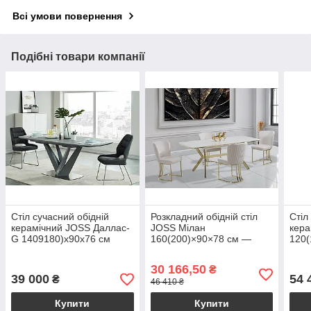
Всі умови повернення
Подібні товари компанії
Стіл сучасний обідній
Розкладний обідній стіл
Стіл
керамічний JOSS Даллас-
JOSS Мілан
кера
G 1409180)х90х76 см
160(200)×90×78 см —
120(
білий глянцевий стіл із
біло
золотими металевими
стіл
30 166,50
₴
ніжками
опо
39 000
54 
₴
46 410 ₴
Купити
Купити