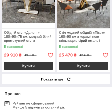
Обідній стіл «Делонг»
Стіл модний обідній «Пікок»
180×90×75 см, модний білий
160×90 см з керамічною
прямокутний стіл з
стільницею сірий емаль і
натурального каменю з
золотою металевою ніжкою,
В наявності
В наявності
металевою основою
сучасний стиль
29 910
25 470
₴
₴
49 850 ₴
42 450 ₴
Купити
Купити
Показати ще
Про нас
Рейтинг не сформований
Менше 5 відгуків за останній рік