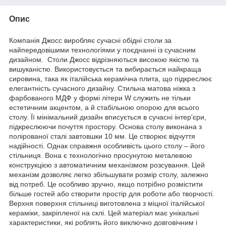
Опис
Компанія Джосс виробляє сучасні обідні столи за
найпередовішими технологіями у поєднанні із сучасним
дизайном. Столи Джосс відрізняються високою якістю та
вишуканістю. Використовується та вибирається найкраща
сировина, така як італійська керамічна плита, що підкреслює
елегантність сучасного дизайну. Стильна матова ніжка з
фарбованого МДФ у формі літери W служить не тільки
естетичним акцентом, а й стабільною опорою для всього
столу. Її мінімальний дизайн вписується в сучасні інтер'єри,
підкреслюючи почуття простору. Основа столу виконана з
полірованої сталі завтовшки 10 мм. Це створює відчуття
надійності. Однак справжня особливість цього столу – його
стільниця. Вона є технологічно просунутою металевою
конструкцією з автоматичним механізмом розсування. Цей
механізм дозволяє легко збільшувати розмір столу, залежно
від потреб. Це особливо зручно, якщо потрібно розмістити
більше гостей або створити простір для роботи або творчості.
Верхня поверхня стільниці виготовлена ​​з міцної італійської
кераміки, закріпленої на склі. Цей матеріал має унікальні
характеристики, які роблять його виключно довговічним і