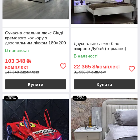
Сучасна спальня люкс Сінді
кремового кольору з
двоспальним ліжком 180×200
Двуспальне ліжко біле
см, м'яким узголів'ям і
шкіряне Дубай (германія)
В наявності
металевими елементами
В наявності
103 348
₴/
22 365
₴/комплект
комплект
147 640 ₴/комплект
31 950 ₴/комплект
Купити
Купити
–30%
–25%