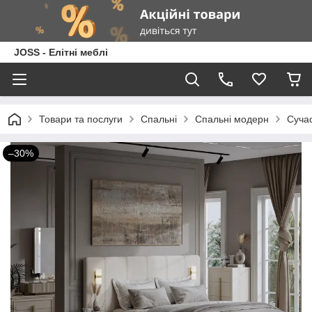
JOSS - Елітні меблі
Товари та послуги
Спальні
Спальні модерн
Сучас
–30%