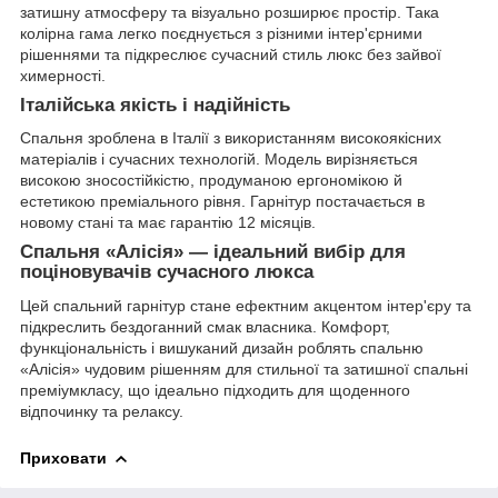
затишну атмосферу та візуально розширює простір. Така
колірна гама легко поєднується з різними інтер'єрними
рішеннями та підкреслює сучасний стиль люкс без зайвої
химерності.
Італійська якість і надійність
Спальня зроблена в Італії з використанням високоякісних
матеріалів і сучасних технологій. Модель вирізняється
високою зносостійкістю, продуманою ергономікою й
естетикою преміального рівня. Гарнітур постачається в
новому стані та має гарантію 12 місяців.
Спальня «Алісія» — ідеальний вибір для
поціновувачів сучасного люкса
Цей спальний гарнітур стане ефектним акцентом інтер'єру та
підкреслить бездоганний смак власника. Комфорт,
функціональність і вишуканий дизайн роблять спальню
«Алісія» чудовим рішенням для стильної та затишної спальні
преміумкласу, що ідеально підходить для щоденного
відпочинку та релаксу.
Приховати