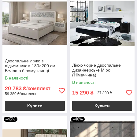
Двоспальне ліжко з
Ліжко чорне двоспальне
підьемником 180×200 см
дизайнерське Міро
Белла в білому глянці
(Німеччина)
В наявності
В наявності
20 783
₴/комплект
15 290
₴
27 800 ₴
59 380 ₴/комплект
Купити
Купити
–45%
–40%