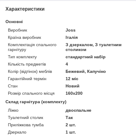
Характеристики
Основні
Виробник
Joss
Країна виробник
Італія
Комплектація спального
З дзеркалом, З туалетним
гарнітуру
столиком
Тип комплекту
стандартний набір
Кількість предметів
4
Колір (відтінок) меблів
Бежевий, Капучіно
Гарантійний термін
12 міс
Стан
Новий
Розмір спального місця
160х200
Склад гарнітура (комплекту)
Ліжко
двоспальне
Туалетний столик
Так
Приліжкова тумба
2 шт.
Дзеркало
1 шт.