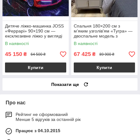
Дитяче ліжко-машинка JOSS
Спальня 180×200 см з
«Феррарі» 90×190 см —
мʼяким узголів'ям «Тугра» —
ексклюзивне ліжко у вигляді
двоспальне модель з
суперкара Ferrari з
підйомним механізмом, 2
В наявності
В наявності
підсвічуванням фар, коліс
тумбочки і туалетним
столиком
45 150
67 425
₴
₴
64 500 ₴
89 900 ₴
Купити
Купити
Показати ще
Про нас
Рейтинг не сформований
Менше 5 відгуків за останній рік
Працює з 04.10.2015