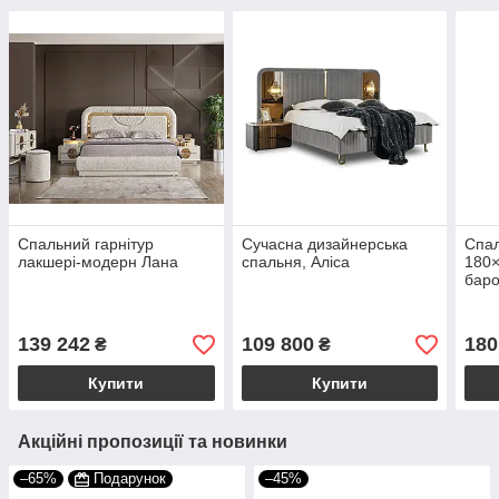
Спальний гарнітур
Сучасна дизайнерська
Спа
лакшері-модерн Лана
спальня, Аліса
180×
баро
спал
глян
139 242
109 800
180
₴
₴
Купити
Купити
Акційні пропозиції та новинки
–65%
Подарунок
–45%