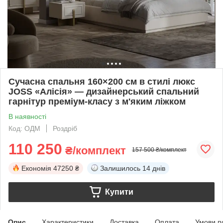
Сучасна спальня 160×200 см в стилі люкс
JOSS «Алісія» — дизайнерський спальний
гарнітур преміум-класу з м'яким ліжком
В наявності
Код: ОДМ
Роздріб
110 250
₴/комплект
157 500 ₴/комплект
Економія
47250 ₴
Залишилось
14 днів
Купити
Опис
Характеристики
Доставка
Оплата
Умови п