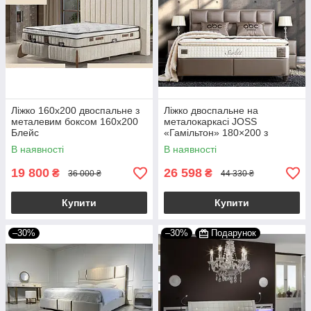
Ліжко 160х200 двоспальне з
Ліжко двоспальне на
металевим боксом 160х200
металокаркасі JOSS
Блейс
«Гамільтон» 180×200 з
підйомним механізмом, колір
В наявності
В наявності
капучино
19 800
26 598
₴
₴
36 000 ₴
44 330 ₴
Купити
Купити
–30%
–30%
Подарунок