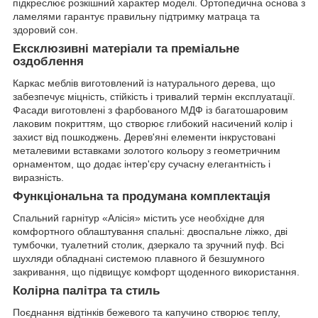
підкреслює розкішний характер моделі. Ортопедична основа з
ламелями гарантує правильну підтримку матраца та
здоровий сон.
Ексклюзивні матеріали та преміальне
оздоблення
Каркас меблів виготовлений із натурального дерева, що
забезпечує міцність, стійкість і тривалий термін експлуатації.
Фасади виготовлені з фарбованого МДФ із багатошаровим
лаковим покриттям, що створює глибокий насичений колір і
захист від пошкоджень. Дерев'яні елементи інкрустовані
металевими вставками золотого кольору з геометричним
орнаментом, що додає інтер'єру сучасну елегантність і
виразність.
Функціональна та продумана комплектація
Спальний гарнітур «Алісія» містить усе необхідне для
комфортного облаштування спальні: двоспальне ліжко, дві
тумбочки, туалетний столик, дзеркало та зручний пуф. Всі
шухляди обладнані системою плавного й безшумного
закривання, що підвищує комфорт щоденного використання.
Колірна палітра та стиль
Поєднання відтінків бежевого та капучино створює теплу,