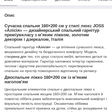
Опис
Сучасна спальня 160×200 см у стилі люкс JOSS
«Алісія» — дизайнерський спальний гарнітур
преміумкласу з м'яким ліжком, золотим
декором і дзеркалом, Італія
Спальний гарнітур
«Алісія»
— це втілення сучасного люкса,
вишуканого дизайну та бездоганного комфорту. Модель
ство
рена дл
я тих, хто цінує статусні меблі, витончені деталі та
довговічні матеріали. Гарнітур наповнює інтер'єр гармонією,
теплом і відчуттям респектабельності, перетворюючи
спальню на простір повноцінного відпочинку та релаксу.
Двоспальне ліжко 160×200 см із м'яким
наголов'ям
Центральним елементом спальні є двоспальне ліжко з
просторим спальним місцем 160×200 см. М'яке наголов'я й
повністю оббита рама забезпечують максимальний комфорт і
візуальну легкість конструкції. Оксамитова оббивка
преміальної якості приємна на дотик, стійка до зношування та