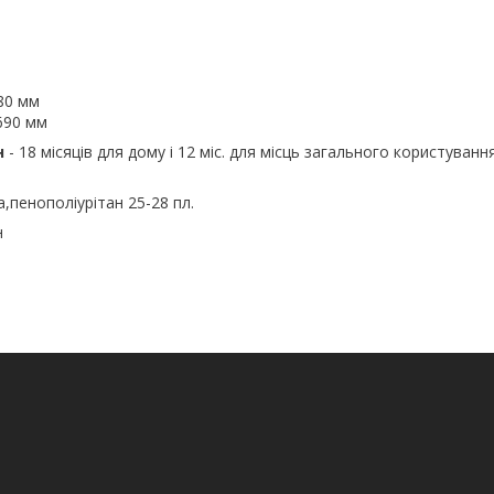
80 мм
 690 мм
н
- 18 місяців для дому і 12 міс. для місць загального користування
,пенополіурітан 25-28 пл.
н