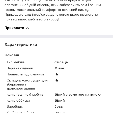
атмосферу. Не пропустіть можливість придбати цей
елегантний обідній стілець, який забезпечить вам і вашим
гостям максимальний комфорт та стильний вигляд.
Прикрасьте ваш інтер'єр за допомогою цього якісного та
привабливого меблевого виробу!
Приховати
Характеристики
Основні
Тип меблів
стілець
Варіант сидіння
М'яке
Наявність підлокітників
Ні
Складна конструкція для
Ні
зберігання і
транспортування
Колір (відтінок) меблів
Білий з золотою патиною
Колір оббивки
Білий
Виробник
Joss
Країна виробник
Італія