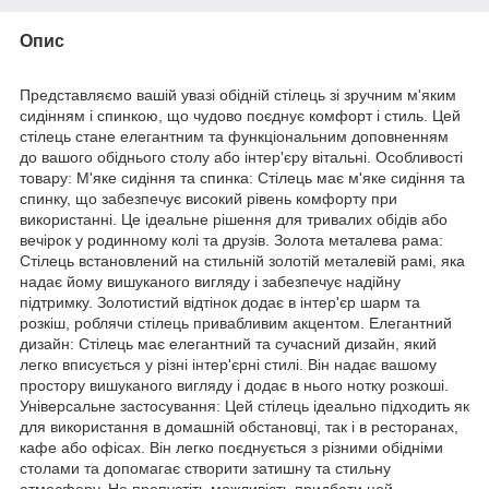
Опис
Представляємо вашій увазі обідній стілець зі зручним м'яким
сидінням і спинкою, що чудово поєднує комфорт і стиль. Цей
стілець стане елегантним та функціональним доповненням
до вашого обіднього столу або інтер'єру вітальні. Особливості
товару: М'яке сидіння та спинка: Стілець має м'яке сидіння та
спинку, що забезпечує високий рівень комфорту при
використанні. Це ідеальне рішення для тривалих обідів або
вечірок у родинному колі та друзів. Золота металева рама:
Стілець встановлений на стильній золотій металевій рамі, яка
надає йому вишуканого вигляду і забезпечує надійну
підтримку. Золотистий відтінок додає в інтер'єр шарм та
розкіш, роблячи стілець привабливим акцентом. Елегантний
дизайн: Стілець має елегантний та сучасний дизайн, який
легко вписується у різні інтер'єрні стилі. Він надає вашому
простору вишуканого вигляду і додає в нього нотку розкоші.
Універсальне застосування: Цей стілець ідеально підходить як
для використання в домашній обстановці, так і в ресторанах,
кафе або офісах. Він легко поєднується з різними обідніми
столами та допомагає створити затишну та стильну