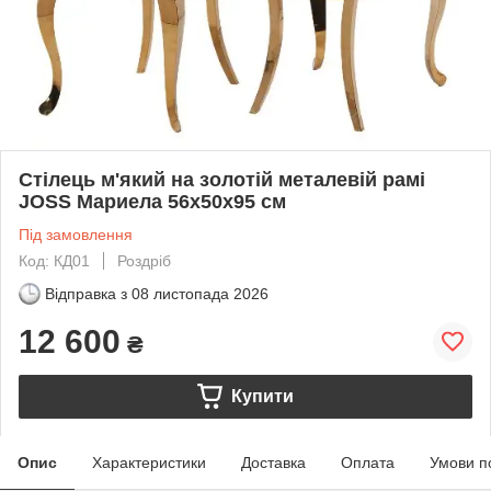
Стілець м'який на золотій металевій рамі
JOSS Мариела 56х50х95 см
Під замовлення
Код: КД01
Роздріб
Відправка з
08 листопада 2026
12 600
₴
Купити
Опис
Характеристики
Доставка
Оплата
Умови п