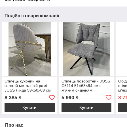
Подібні товари компанії
Стілець кухоний на
Стілець поворотний JOSS
Обід
золотій металевій рамі
C5114 51×63×94 см з
стіл
JOSS Лінда 59х50х89 см
м'яким сидінням і
м'як
металевим каркасом —
екош
8 385
5 990
3 7
₴
₴
модний і ергономічний
карк
вибір для дому та HoReCa
44×
Купити
Купити
диза
Про нас