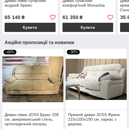
Диван-ліжко сучасний
Диван сучасний
Дива
модний Армес
комфортний Моналіза
крем
Сен
65 140
61 350
35 
₴
₴
Купити
Купити
Акційні пропозиції та новинки
–60%
–30%
Диван-ліжко JOSS Брукс 208
Прямий диван JOSS Френк
см, американський стиль,
215х100х100 см, каркас з
ортопедичний матрац
дерева,
бежевій велвет
водовідштовхувальний ефект,