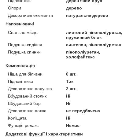
Підлокітник
дерев'яний брус
Опори
дерево
Декоративні елементи
натуральне дерево
Наповнювачі
Спальне місце
листовий пінополіуретан,
пружинний блок
Подушка сидіння
синтепон, пінополіуретан
Подушка спинки
пінополіуретан,
холофайтекс
Комплектація
Ніша для білизни
0 шт.
Підлокітники
Так
Декоративна подушка
2 шт.
Вбудований столик
Ні
Вбудований бар
Ні
Декоративна полка
не передбачена
Коліщата
Ні
Функція релакс
Немає
Додаткові функції і характеристики