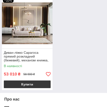
–10%
Диван-ліжко Сарагоса
прямий розкладний
(бежевий), механізм книжка,
золоті ніжки і обробка
В наявності
53 010
₴
58 900 ₴
Купити
Про нас