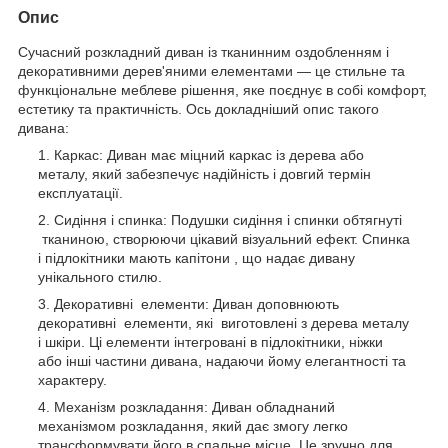
Опис
Сучасний розкладний диван із тканинним оздобленням і
декоративними дерев'яними елементами — це стильне та
функціональне меблеве рішення, яке поєднує в собі комфорт,
естетику та практичність. Ось докладніший опис такого
дивана:
Каркас: Диван має міцний каркас із дерева або
металу, який забезпечує надійність і довгий термін
експлуатації.
Сидіння і спинка: Подушки сидіння і спинки обтягнуті
тканиною, створюючи цікавий візуальний ефект. Спинка
і підлокітники мають капітони , що надає дивану
унікального стилю.
Декоративні елементи: Диван доповнюють
декоративні елементи, які виготовлені з дерева металу
і шкіри. Ці елементи інтегровані в підлокітники, ніжки
або інші частини дивана, надаючи йому елегантності та
характеру.
Механізм розкладання: Диван обладнаний
механізмом розкладання, який дає змогу легко
трансформувати його в спальне місце. Це зручно для