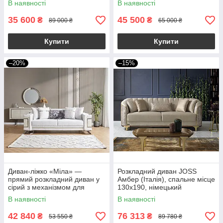
В наявності
В наявності
сірий
35 600
45 500
₴
₴
89 000 ₴
65 000 ₴
Купити
Купити
–20%
–15%
Диван-ліжко «Міла» —
Розкладний диван JOSS
прямий розкладний диван у
Амбер (Італія), спальне місце
сірий з механізмом для
130х190, німецький
щоденного сну
механізм,
В наявності
В наявності
водовідштовхувальна
тканина
42 840
76 313
₴
₴
53 550 ₴
89 780 ₴