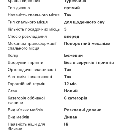
Країна виробник
Туреччина
Тип дивана
прямий
Наявність спального місця
Так
Тип спального місця
для щоденного сну
Кількість посадочних місць
3
Спосіб розкладання
вперед
Механізм трансформації
Поворотний механізм
спального місця
Колір
Бежевий
Візерунки і принти
Без візерунків і принтів
Ортопедичні властивості
Так
Анатомічні властивості
Так
Гарантійний термін
12 міс
Стан
Новий
Категорія оббивної
6 категорія
тканини
Вид м'яких меблів
Розкладні дивани
Вид меблів
Диван
Наявність ніши для
Ні
білизни