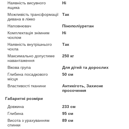
Наявність висувного
Ні
ящика
Можливість трансформації
Так
дивана в ліжко
Наповнювач
Пінополіуретан
Комплектація знімним
Ні
чохлом
Наявність внутрішнього
Так
чохла
Максимально допустиме
250 кг
навантаження
Вікова група
Для дітей та дорослих
Глибина посадкового
50 см
місця
Властивості тканини
Антикіготь, Захисне
просочення
Габаритні розміри
Довжина
233 см
Глибина
95 см
Висота з урахуванням
89 см
спинки