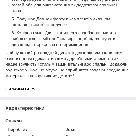
гостей або для використання як додаткової спальної
площі.
Подушки: Для комфорту в комплекті з диваном
постачаються м'які подушки.
Колірна гама: Для тканинного оздоблення можна
вибрати різні комбінації кольорів, щоб підлаштувати
диван під інтер'єр вашого приміщення.
Цей сучасний розкладний диван із двоколірним тканинним
оздобленням і декоративними дерев'яними елементами
надає зручність і стиль у вашій вітальні або спальні, додаючи
водночас унікальне візуальне сприйняття завдяки поєднанню
м
атеріал
ів і декоративних деталей.
Приховати
Характеристики
Основні
Виробник
Joss