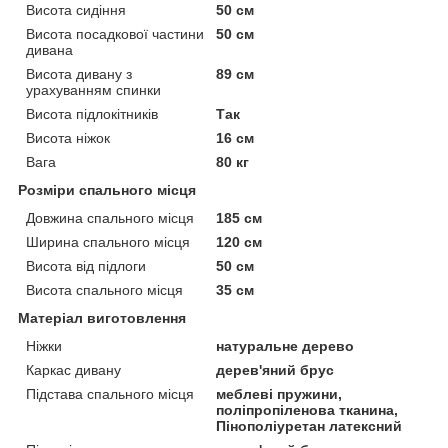
Висота сидіння
50 см
Висота посадкової частини
50 см
дивана
Висота дивану з
89 см
урахуванням спинки
Висота підлокітників
Так
Висота ніжок
16 см
Вага
80 кг
Розміри спального місця
Довжина спального місця
185 см
Ширина спального місця
120 см
Висота від підлоги
50 см
Висота спального місця
35 см
Матеріал виготовлення
Ніжки
натуральне дерево
Каркас дивану
дерев'яний брус
Підстава спального місця
меблеві пружини,
поліпропіленова тканина,
Пінополіуретан латексний