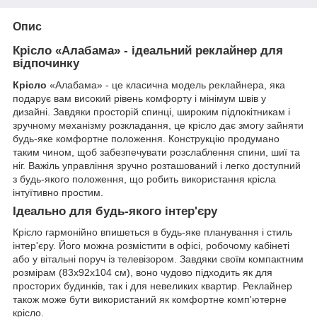
Опис
Крісло «Алабама» - ідеальний реклайнер для
відпочинку
Крісло
«Алабама» - це класична модель реклайнера, яка
подарує вам високий рівень комфорту і мінімум швів у
дизайні. Завдяки просторій спинці, широким підлокітникам і
зручному механізму розкладання, це крісло дає змогу зайняти
будь-яке комфортне положення. Конструкцію продумано
таким чином, щоб забезпечувати розслаблення спини, шиї та
ніг. Важіль управління зручно розташований і легко доступний
з будь-якого положення, що робить використання крісла
інтуїтивно простим.
Ідеально для будь-якого інтер'єру
Крісло гармонійно впишеться в будь-яке планування і стиль
інтер'єру. Його можна розмістити в офісі, робочому кабінеті
або у вітальні поруч із телевізором. Завдяки своїм компактним
розмірам (83х92х104 см), воно чудово підходить як для
просторих будинків, так і для невеликих квартир. Реклайнер
також може бути використаний як комфортне комп'ютерне
крісло.