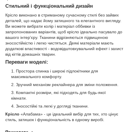
Стильний і функціональний дизайн
Крісло виконано в стриманому сучасному стилі без зайвих
деталей, що надає йому затишного та елегантного вигляду.
Ви можете вибрати колір і матеріал оббивки із
запропонованих варіантів, щоб крісло ідеально пасувало до
вашого інтер'єру. Тканини відрізняються підвищеною
зносостійкістю і легко чистяться. Деякі матеріали мають
додаткові властивості - водовідштовхувальний ефект і захист
від кігтів домашніх тварин.
Переваги моделі:
Простора спинка і широкі підлокітники для
максимального комфорту.
Зручний механізм реклайнера для зміни положення.
Компактні розміри, які підходять для будь-якої
кімнати.
Зносостійкі та легкі у догляді тканини.
Крісло
«Алабама» - це ідеальний вибір для тих, хто цінує
стиль, затишок і функціональність в одному виробі.
Приховати