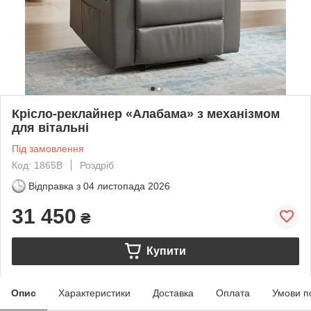
Крісло-реклайнер «Алабама» з механізмом
для вітальні
Під замовлення
Код: 1865B
Роздріб
Відправка з
04 листопада 2026
31 450
₴
Купити
Опис
Характеристики
Доставка
Оплата
Умови п