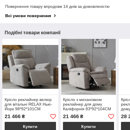
Повернення товару впродовж 14 днів за домовленістю
Всі умови повернення
Подібні товари компанії
Крісло реклайнер велюр
Крісло з механізмом
Кріс
для вітальні RELAX Нью-
реклайнер для дому
рекл
Йорк 98*92*101CM
Каліфорнія 83*92*104CM
дом
21 466
21 466
28 
₴
₴
Купити
Купити