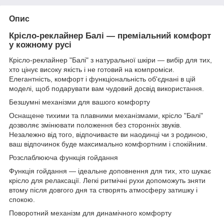
Опис
Крісло-реклайнер Балі — преміальний комфорт
у кожному русі
Крісло-реклайнер "Балі" з натуральної шкіри — вибір для тих,
хто цінує високу якість і не готовий на компроміси.
Елегантність, комфорт і функціональність об'єднані в цій
моделі, щоб подарувати вам чудовий досвід використання.
Безшумні механізми для вашого комфорту
Оснащене тихими та плавними механізмами, крісло "Балі"
дозволяє змінювати положення без сторонніх звуків.
Незалежно від того, відпочиваєте ви наодинці чи з родиною,
ваш відпочинок буде максимально комфортним і спокійним.
Розслаблююча функція гойдання
Функція гойдання — ідеальне доповнення для тих, хто шукає
крісло для релаксації. Легкі ритмічні рухи допоможуть зняти
втому після довгого дня та створять атмосферу затишку і
спокою.
Поворотний механізм для динамічного комфорту