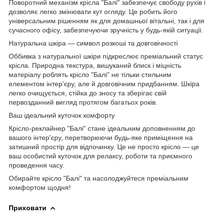
Поворотний механізм крісла "Балі" забезпечує свободу рухів і
дозволяє легко змінювати кут огляду. Це робить його
універсальним рішенням як для домашньої вітальні, так і для
сучасного офісу, забезпечуючи зручність у будь-якій ситуації.
Натуральна шкіра — символ розкоші та довговічності
Оббивка з натуральної шкіри підкреслює преміальний статус
крісла. Природна текстура, вишуканий блиск і міцність
матеріалу роблять крісло "Балі" не тільки стильним
елементом інтер'єру, але й довговічним придбанням. Шкіра
легко очищується, стійка до зносу та зберігає свій
первозданний вигляд протягом багатьох років.
Ваш ідеальний куточок комфорту
Крісло-реклайнер "Балі" стане ідеальним доповненням до
вашого інтер'єру, перетворюючи будь-яке приміщення на
затишний простір для відпочинку. Це не просто крісло — це
ваш особистий куточок для релаксу, роботи та приємного
проведення часу.
Обирайте крісло "Балі" та насолоджуйтеся преміальним
комфортом щодня!
Приховати