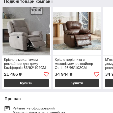
Подібні товари компанії
Крісло з механізмом
Крісло керівника з
М'як
реклайнер для дому
механізмом реклайнер
дому
Каліфорнія 83*92*104CM
Остін 98*98*102CM
рек
98*
21 466
34 944
34 
₴
₴
Купити
Купити
Про нас
Рейтинг не сформований
Менше 5 відгуків за останній рік