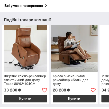
Всі умови повернення
Подібні товари компанії
Шкіряне крісло-реклайнер
Крісла з механізмом
М'як
електричний для дому
реклайнер «Балі» для
дому
Техас 80*92*104CM
дому
рек
98*
33 280
28 288
34 
₴
₴
Купити
Купити