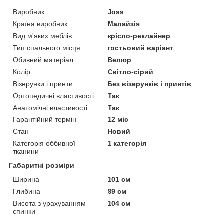
Виробник
Joss
Країна виробник
Малайзія
Вид м'яких меблів
крісло-реклайнер
Тип спального місця
гостьовий варіант
Обивний матеріал
Велюр
Колір
Світло-сірий
Візерунки і принти
Без візерунків і принтів
Ортопедичні властивості
Так
Анатомічні властивості
Так
Гарантійний термін
12 міс
Стан
Новий
Категорія оббивної
1 категорія
тканини
Габаритні розміри
Ширина
101 см
Глибина
99 см
Висота з урахуванням
104 см
спинки