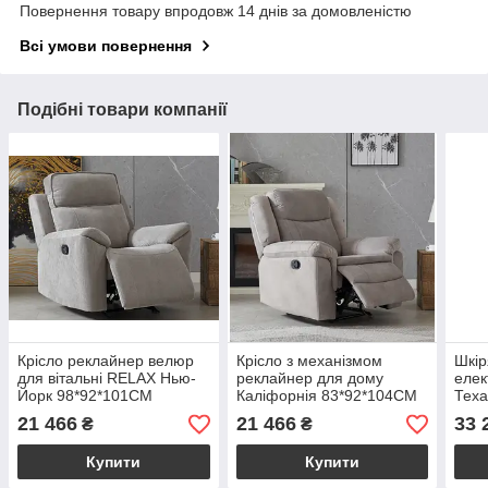
Повернення товару впродовж 14 днів за домовленістю
Всі умови повернення
Подібні товари компанії
Крісло реклайнер велюр
Крісло з механізмом
Шкір
для вітальні RELAX Нью-
реклайнер для дому
елек
Йорк 98*92*101CM
Каліфорнія 83*92*104CM
Теха
21 466
21 466
33 
₴
₴
Купити
Купити