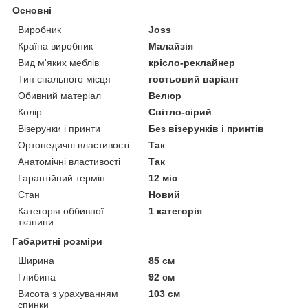
Основні
Виробник
Joss
Країна виробник
Малайзія
Вид м'яких меблів
крісло-реклайнер
Тип спального місця
гостьовий варіант
Обивний матеріал
Велюр
Колір
Світло-сірий
Візерунки і принти
Без візерунків і принтів
Ортопедичні властивості
Так
Анатомічні властивості
Так
Гарантійний термін
12 міс
Стан
Новий
Категорія оббивної
1 категорія
тканини
Габаритні розміри
Ширина
85 см
Глибина
92 см
Висота з урахуванням
103 см
спинки