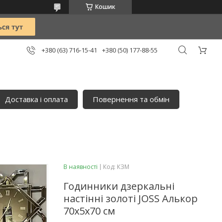
Кошик
+380 (63) 716-15-41
+380 (50) 177-88-55
Доставка і оплата
Повернення та обмін
В наявності
Код:
КЗМ
Годинники дзеркальні
настінні золоті JOSS Алькор
70х5х70 см