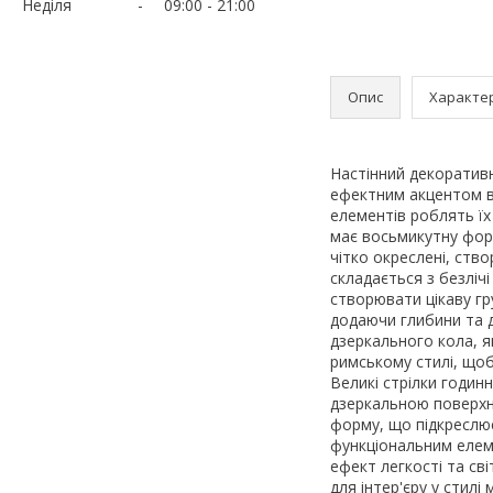
Неділя
09:00
21:00
Опис
Характе
Настінний декоративн
ефектним акцентом в 
елементів роблять ї
має восьмикутну форм
чітко окреслені, ств
складається з безліч
створювати цікаву гр
додаючи глибини та 
дзеркального кола, я
римському стилі, щоб
Великі стрілки годинн
дзеркальною поверхн
форму, що підкреслює
функціональним елем
ефект легкості та сві
для інтер'єру у стил