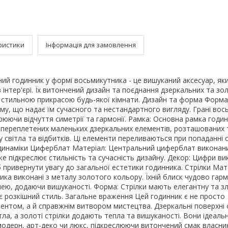
ристики
Інформація для замовлення
ий годинник у формі восьмикутника - це вишуканий аксесуар, як
інтер'єрі. Їх витончений дизайн та поєднання дзеркальних та зо
х стильною прикрасою будь-якої кімнати. Дизайн та форма Форма
у, що надає їм сучасного та нестандартного вигляду. Грані вос
орюючи відчуття симетрії та гармонії. Рамка: Основна рамка годи
і переплетених маленьких дзеркальних елементів, розташованих 
у світла та відбитків. Ці елементи переливаються при попаданні с
динаміки Циферблат Матеріал: Центральний циферблат виконани
ке підкреслює стильність та сучасність дизайну. Декор: Цифри ви
 привернути увагу до загальної естетики годинника. Стрілки Матер
ика виконані з металу золотого кольору. Їхній блиск чудово гарм
ею, додаючи вишуканості. Форма: Стрілки мають елегантну та зл
 розкішний стиль. Загальне враження Цей годинник є не просто
ентом, а й справжнім витвором мистецтва. Дзеркальні поверхні
тла, а золоті стрілки додають тепла та вишуканості. Вони ідеальн
і модерн, арт-деко чи люкс, підкреслюючи витончений смак власни