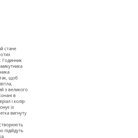
ий стане
лотих
: Годинник
ьмикутника
нника
так, щоб
вітла,
й з великого
конані в
іал і колір:
онує із
егка вигнуту
 створюють
о підійдуть
ка.