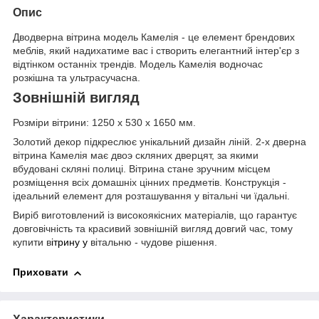
Опис
Дводверна вітрина модель Камелія - це елемент брендових
меблів, який надихатиме вас і створить елегантний інтер'єр з
відтінком останніх трендів. Модель Камелія водночас
розкішна та ультрасучасна.
Зовнішній вигляд
Розміри вітрини: 1250 х 530 х 1650 мм.
Золотий декор підкреслює унікальний дизайн ліній. 2-х дверна
вітрина Камелія має двоэ скляних дверцят, за якими
вбудовані скляні полиці. Вітрина стане зручним місцем
розміщення всіх домашніх цінних предметів. Конструкція -
ідеальний елемент для розташування у вітальні чи їдальні.
Виріб виготовлений із високоякісних матеріалів, що гарантує
довговічність та красивий зовнішній вигляд довгий час, тому
купити в
ітрину у
вітальню - чудове рішення.
Приховати