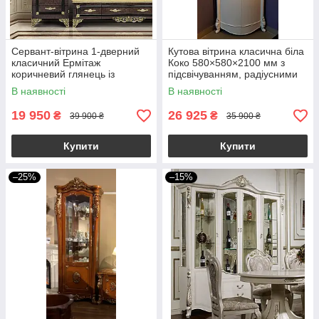
Сервант-вітрина 1-дверний
Кутова вітрина класична біла
класичний Ермітаж
Коко 580×580×2100 мм з
коричневий глянець із
підсвічуванням, радіусними
золотим декором,
фасадами і скляними
В наявності
В наявності
кришталевим фасетним
дверима
склом
19 950
26 925
₴
₴
39 900 ₴
35 900 ₴
Купити
Купити
–25%
–15%