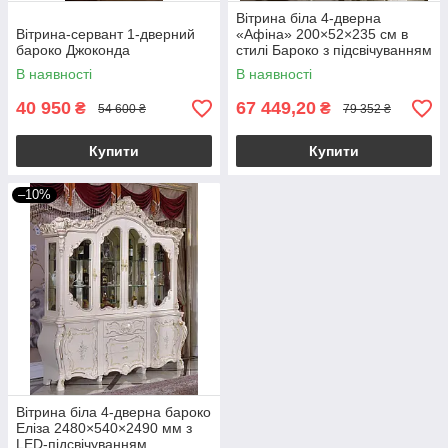
Вітрина біла 4-дверна
Вітрина-сервант 1-дверний
«Афіна» 200×52×235 см в
бароко Джоконда
стилі Бароко з підсвічуванням
і скляними фасадами
В наявності
В наявності
40 950
67 449,20
₴
₴
54 600 ₴
79 352 ₴
Купити
Купити
–10%
Вітрина біла 4-дверна бароко
Еліза 2480×540×2490 мм з
LED-підсвічуванням,