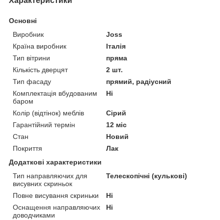
Характеристики
Основні
Виробник
Joss
Країна виробник
Італія
Тип вітрини
пряма
Кількість дверцят
2 шт.
Тип фасаду
прямий, радіусний
Комплектація вбудованим
Ні
баром
Колір (відтінок) меблів
Сірий
Гарантійний термін
12 міс
Стан
Новий
Покриття
Лак
Додаткові характеристики
Тип направляючих для
Телескопічні (кулькові)
висувних скриньок
Повне висування скриньки
Ні
Оснащення направляючих
Ні
доводчиками