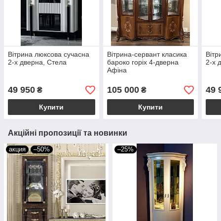
Вітрина люксова сучасна
Вітрина-сервант класика
Вітр
2-х дверна, Стела
бароко горіх 4-дверна
2-х 
Афіна
49 950
105 000
49 
₴
₴
Купити
Купити
Акційні пропозиції та новинки
акция
–50%
–25%