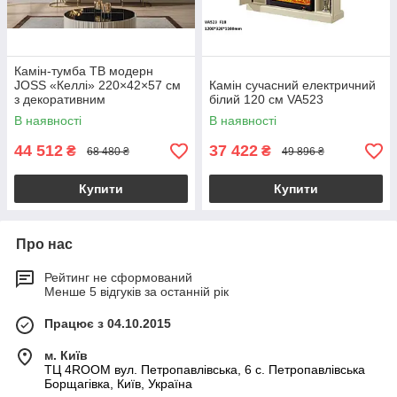
Камін-тумба ТВ модерн
JOSS «Келлі» 220×42×57 см
Камін сучасний електричний
з декоративним
білий 120 см VA523
електрокаміном і стільницею
В наявності
В наявності
під білий мармур
44 512
37 422
₴
₴
68 480 ₴
49 896 ₴
Купити
Купити
Про нас
Рейтинг не сформований
Менше 5 відгуків за останній рік
Працює з 04.10.2015
м. Київ
ТЦ 4ROOM вул. Петропавлівська, 6 с. Петропавлівська
Борщагівка, Київ, Україна