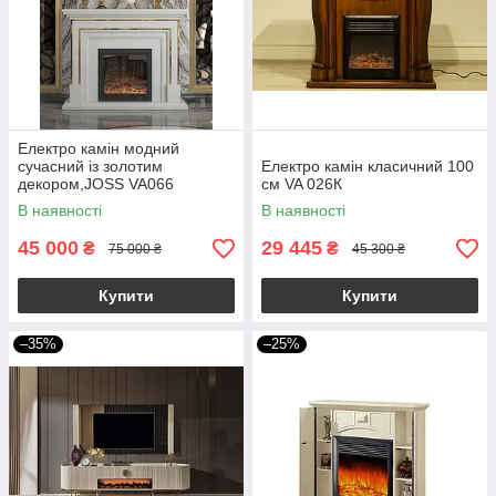
Електро камін модний
сучасний із золотим
Електро камін класичний 100
декором,JOSS VA066
см VA 026К
100x32x110 см
В наявності
В наявності
45 000
29 445
₴
₴
75 000 ₴
45 300 ₴
Купити
Купити
–35%
–25%