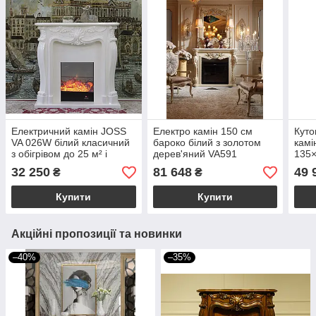
Електричний камін JOSS
Електро камін 150 см
Куто
VA 026W білий класичний
бароко білий з золотом
камі
з обігрівом до 25 м² і
дерев'яний VA591
135×
потужністю 1500 Вт
ефек
32 250
81 648
49 
₴
₴
терм
упра
Купити
Купити
Акційні пропозиції та новинки
–40%
–35%