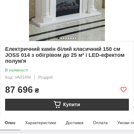
Електричний камін білий класичний 150 см
JOSS 014 з обігрівом до 25 м² і LED-ефектом
полум'я
В наявності
Код: VA014W
Роздріб
87 696
₴
Купити
Опис
Характеристики
Доставка
Оплата
Умови п