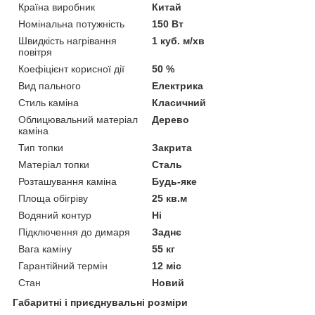
Країна виробник
Китай
Номінальна потужність
150 Вт
Швидкість нагрівання
1 куб. м/хв
повітря
Коефіцієнт корисної дії
50 %
Вид пального
Електрика
Стиль каміна
Класичний
Облицювальний матеріал
Дерево
каміна
Тип топки
Закрита
Матеріал топки
Сталь
Розташування каміна
Будь-яке
Площа обігріву
25 кв.м
Водяний контур
Ні
Підключення до димаря
Заднє
Вага каміну
55 кг
Гарантійний термін
12 міс
Стан
Новий
Габаритні і приєднувальні розміри