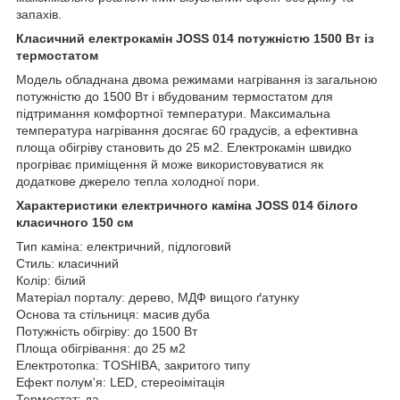
запахів.
Класичний електрокамін JOSS 014 потужністю 1500 Вт із
термостатом
Модель обладнана двома режимами нагрівання із загальною
потужністю до 1500 Вт і вбудованим термостатом для
підтримання комфортної температури. Максимальна
температура нагрівання досягає 60 градусів, а ефективна
площа обігріву становить до 25 м2. Електрокамін швидко
прогріває приміщення й може використовуватися як
додаткове джерело тепла холодної пори.
Характеристики електричного каміна JOSS 014 білого
класичного 150 см
Тип каміна: електричний, підлоговий
Стиль: класичний
Колір: білий
Матеріал порталу: дерево, МДФ вищого ґатунку
Основа та стільниця: масив дуба
Потужність обігріву: до 1500 Вт
Площа обігрівання: до 25 м2
Електротопка: TOSHIBA, закритого типу
Ефект полум'я: LED, стереоімітація
Термостат: да