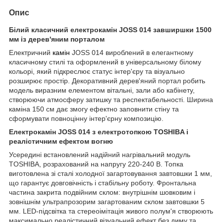
Опис
Білий класичний електрокамін JOSS 014 завширшки 1500
мм із дерев'яним порталом
Електричний
камін
JOSS 014 вироблений в елегантному
класичному стилі та оформлений в універсальному білому
кольорі, який підкреслює статус інтер'єру та візуально
розширює простір. Декоративний дерев'яний портал робить
модель виразним елементом вітальні, зали або кабінету,
створюючи атмосферу затишку та респектабельності. Ширина
каміна 150 см дає змогу ефектно заповнити стіну та
сформувати повноцінну інтер'єрну композицію.
Електрокамін JOSS 014 з електротопкою TOSHIBA і
реалістичним ефектом вогню
Усередині встановлений надійний нагрівальний модуль
TOSHIBA, розрахований на напругу 220-240 В. Топка
виготовлена зі сталі холодної загартовування завтовшки 1 мм,
що гарантує довговічність і стабільну роботу. Фронтальна
частина закрита подвійним склом: внутрішнім шовковим і
зовнішнім ультрапрозорим загартованим склом завтовшки 5
мм. LED-підсвітка та стереоімітація живого полум'я створюють
максимально реалістичний візуальний ефект без диму та