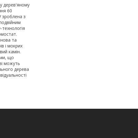
 у дерев'яному
ння 60
V зроблена з
 подвійним
D-технологія
рмостат.
снова та
ів і мокрих
вий камін.
ми, що
ізі можуть
льного дерева
відуальності