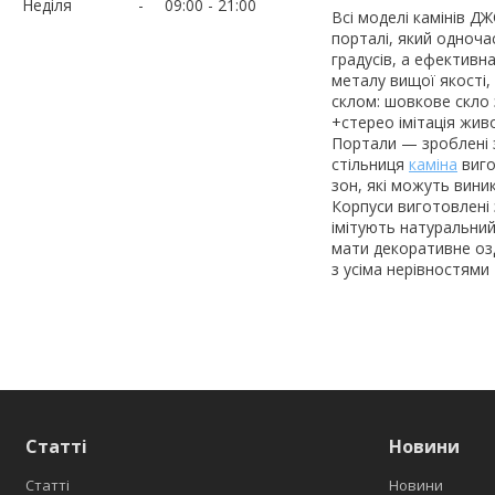
Неділя
09:00
21:00
Всі моделі камінів Д
порталі, який одноча
градусів, а ефективн
металу вищої якості,
склом: шовкове скло 
+стерео імітація жив
Портали — зроблені з
стільниця
каміна
виго
зон, які можуть вини
Корпуси виготовлені
імітують натуральний
мати декоративне оз
з усіма нерівностями
Статті
Новини
Статті
Новини