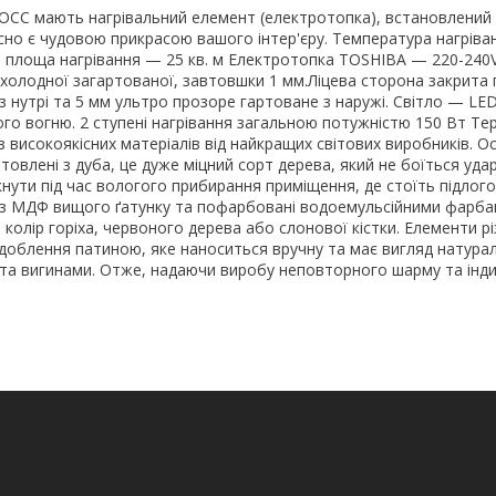
ЖОСС мають нагрівальний елемент (електротопка), встановлений
сно є чудовою прикрасою вашого інтер'єру. Температура нагріва
а площа нагрівання — 25 кв. м Електротопка TOSHIBA — 220-240
 холодної загартованої, завтовшки 1 мм.Ліцева сторона закрита
з нутрі та 5 мм ультро прозоре гартоване з наружі. Світло — LE
ого вогню. 2 ступені нагрівання загальною потужністю 150 Вт Те
 високоякісних матеріалів від найкращих світових виробників. О
товлені з дуба, це дуже міцний сорт дерева, який не боїться удар
кнути під час вологого прибирання приміщення, де стоїть підлого
 з МДФ вищого ґатунку та пофарбовані водоемульсійними фарба
 колір горіха, червоного дерева або слонової кістки. Елементи р
доблення патиною, яке наноситься вручну та має вигляд натура
 та вигинами. Отже, надаючи виробу неповторного шарму та інди