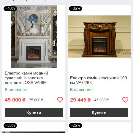
–40%
–35%
Електро камін модний
сучасний із золотим
Електро камін класичний 100
декором,JOSS VA066
см VA 026К
100x32x110 см
В наявності
В наявності
45 000
29 445
₴
₴
75 000 ₴
45 300 ₴
Купити
Купити
–35%
–25%