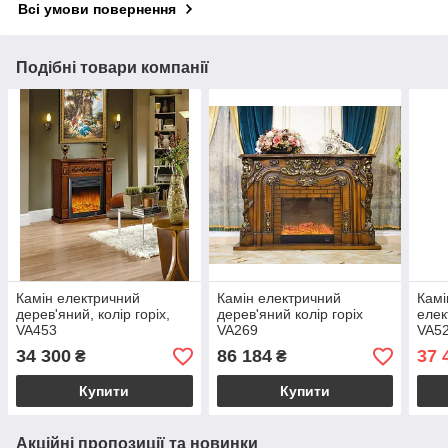
Всі умови повернення
Подібні товари компанії
Камін електричний
Камін електричний
Камі
дерев'яний, колір горіх,
дерев'яний колір горіх
елек
VA453
VA269
VA5
34 300
86 184
37 
₴
₴
Купити
Купити
Акційні пропозиції та новинки