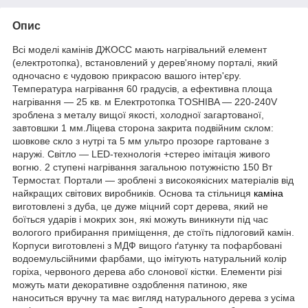
Опис
Всі моделі камінів ДЖОСС мають нагрівальний елемент
(електротопка), встановлений у дерев'яному порталі, який
одночасно є чудовою прикрасою вашого інтер'єру.
Температура нагрівання 60 градусів, а ефективна площа
нагрівання — 25 кв. м Електротопка TOSHIBA — 220-240V
зроблена з металу вищої якості, холодної загартованої,
завтовшки 1 мм.Ліцева сторона закрита подвійним склом:
шовкове скло з нутрі та 5 мм ультро прозоре гартоване з
наружі. Світло — LED-технологія +стерео імітація живого
вогню. 2 ступені нагрівання загальною потужністю 150 Вт
Термостат. Портали — зроблені з високоякісних матеріалів від
найкращих світових виробників. Основа та стільниця
каміна
виготовлені з дуба, це дуже міцний сорт дерева, який не
боїться ударів і мокрих зон, які можуть виникнути під час
вологого прибирання приміщення, де стоїть підлоговий камін.
Корпуси виготовлені з МДФ вищого ґатунку та пофарбовані
водоемульсійними фарбами, що імітують натуральний колір
горіха, червоного дерева або слонової кістки. Елементи різі
можуть мати декоративне оздоблення патиною, яке
наноситься вручну та має вигляд натурального дерева з усіма