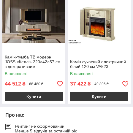
Камін-тумба ТВ модерн
JOSS «Келлі» 220×42×57 см
Камін сучасний електричний
з декоративним
білий 120 см VA523
електрокаміном і стільницею
В наявності
В наявності
під білий мармур
44 512
37 422
₴
₴
68 480 ₴
49 896 ₴
Купити
Купити
Про нас
Рейтинг не сформований
Менше 5 відгуків за останній рік